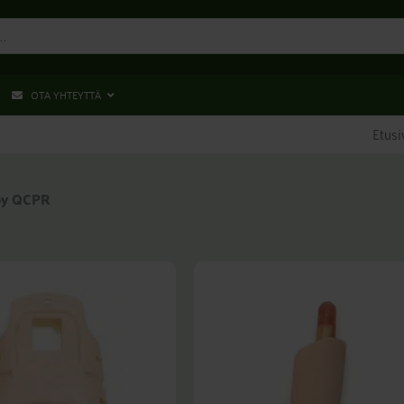
OTA YHTEYTTÄ
Etusi
by QCPR