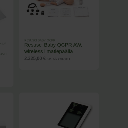
RESUSCI BABY QCPR
MILY
Resusci Baby QCPR AW,
wireless ilmatiepäällä
USCI
(Sis. Alv
)
2.325,00
€
2.917,88
€