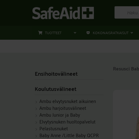
Siirry
Products
sisältöön
search
TUOTTEET
KOKONAISRATKAISUT
Resusci Ba
Ensihoitovälineet
Koulutusvälineet
Ambu elvytysnuket aikuinen
Ambu harjoitusvälineet
Ambu Junior ja Baby
Elvytysnuken huoltopalvelut
Pelastusnuket
Baby Anne /Little Baby QCPR