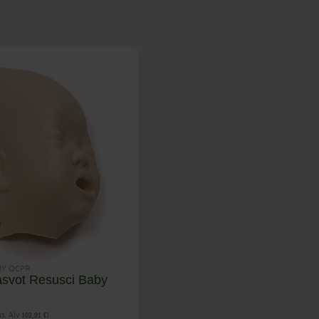
BY QCPR
asvot Resusci Baby
is. Alv
)
102,91
€