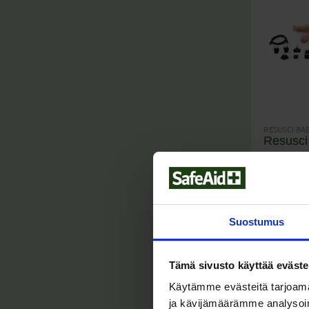
RESUSCI BA
Resusci
1.450,0
Suostumus
Tämä sivusto käyttää eväste
Käytämme evästeitä tarjoama
ja kävijämäärämme analysoim