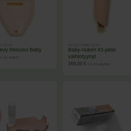
BY QCPR
RESUSCI BABY QCPR
evy Resusci Baby
Baby-nuken IO-jalan
vaihtotyynyt
is. Alv
)
76,56
€
(Sis. Alv
)
369,00
€
463,10
€