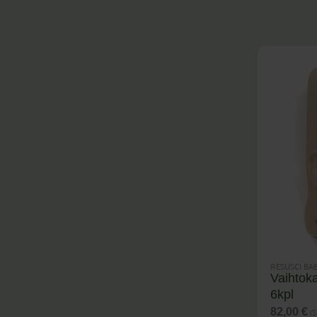
RESUSCI BA
Vaihtok
6kpl
(S
82,00
€