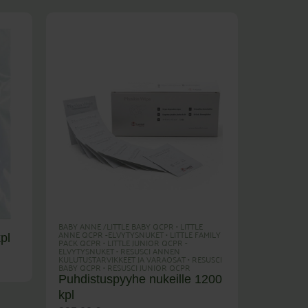
BABY ANNE /LITTLE BABY QCPR
•
LITTLE
ANNE QCPR -ELVYTYSNUKET
•
LITTLE FAMILY
pl
PACK QCPR
•
LITTLE JUNIOR QCPR -
ELVYTYSNUKET
•
RESUSCI ANNEN
KULUTUSTARVIKKEET JA VARAOSAT
•
RESUSCI
BABY QCPR
•
RESUSCI JUNIOR QCPR
Puhdistuspyyhe nukeille 1200
kpl