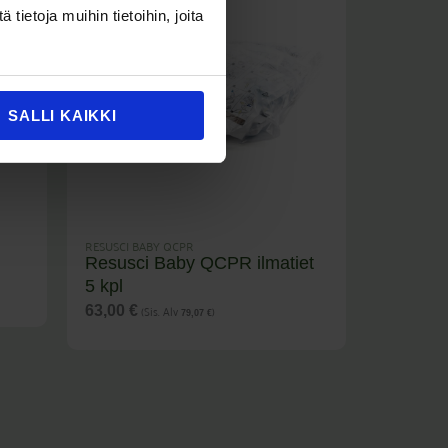
ietoja muihin tietoihin, joita
SALLI KAIKKI
RESUSCI BABY QCPR
Resusci Baby QCPR ilmatiet
5 kpl
(Sis. Alv
)
63,00
€
79,07
€