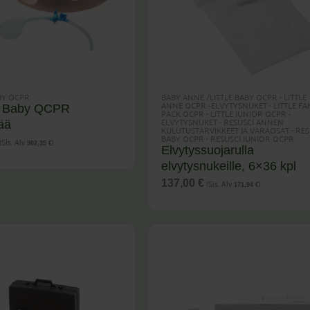
BY QCPR
BABY ANNE /LITTLE BABY QCPR
•
LITTLE
ANNE QCPR -ELVYTYSNUKET
•
LITTLE FA
i Baby QCPR
PACK QCPR
•
LITTLE JUNIOR QCPR -
ELVYTYSNUKET
•
RESUSCI ANNEN
ää
KULUTUSTARVIKKEET JA VARAOSAT
•
RES
BABY QCPR
•
RESUSCI JUNIOR QCPR
(Sis. Alv
)
902,35
€
Elvytyssuojarulla
elvytysnukeille, 6×36 kpl
(Sis. Alv
)
137,00
€
171,94
€