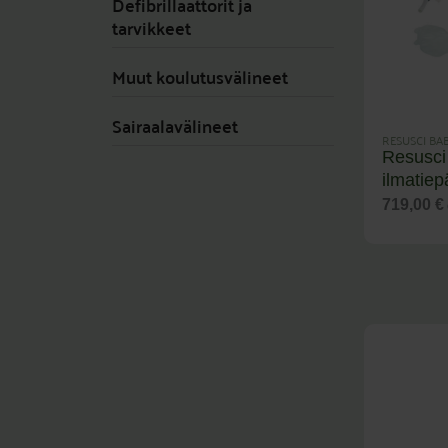
Defibrillaattorit ja
tarvikkeet
Muut koulutusvälineet
Sairaalavälineet
RESUSCI BA
Resusc
ilmatiep
719,00
€