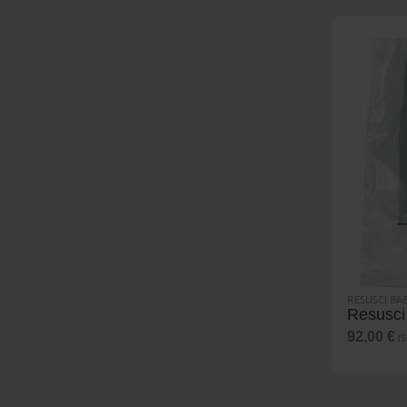
RESUSCI BA
Resusci 
(S
92,00
€