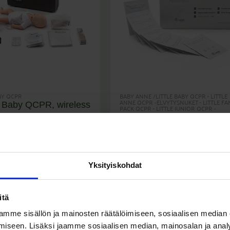
BY QCPR
BABY ANNE /LITTLE BABY QCPR
•
LITTLE
ANNE QCPR -ELVYTYSNUKET
•
LITTLE FA
 Baby QCPR, wireless
PACK QCPR
•
LITTLE JUNIOR QCPR -
ELVYTYSNUKET
•
PUHDISTUS JA DESINFIO
(Sis. Alv
)
0
€
RESUSCI ANNEN KULUTUSTARVIKKEET J
1.819,75
€
VARAOSAT
•
RESUSCI BABY QCPR
•
RESU
JUNIOR QCPR
Puhdistuspyyhe nukeille 5
kpl
Yksityiskohdat
(Sis. Alv
)
17,00
€
21,34
€
itä
mme sisällön ja mainosten räätälöimiseen, sosiaalisen median
iseen. Lisäksi jaamme sosiaalisen median, mainosalan ja analy