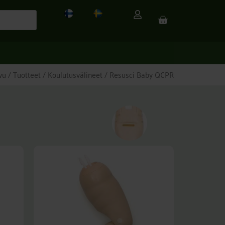
CART
vu
/
Tuotteet
/
Koulutusvälineet
/ Resusci Baby QCPR