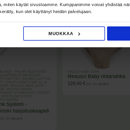
, miten käytät sivustoamme. Kumppanimme voivat yhdistää näitä t
n kerätty, kun olet käyttänyt heidän palvelujaan.
MUOKKAA
ÄLINEET
•
PHILIPS HEARTSTART
RESUSCI BABY QCPR
ILLAATTORI JA TARVIKKEET
•
Resusci Baby rintanahka
ARTSTART FRX -DEFIBRILLAATTORI
ET
•
PHILIPS HEARTSTART XL JA
(Sis. Alv
)
129,00
€
KKEET
•
RESUSCI ANNE QCPR -
161,90
€
KET
•
RESUSCI ANNEN
VIKKEET JA VARAOSAT
•
RESUSCI
•
SHOCKLINK SYSTEM -
NTI KAAPELI
nk System -
loinnin harjoituskaapeli
(Sis. Alv
)
941,25
€