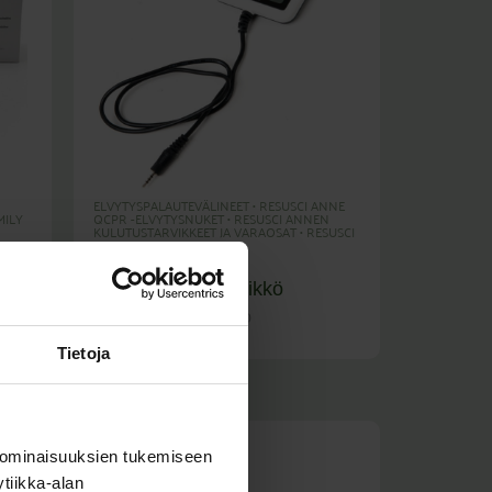
ELVYTYSPALAUTEVÄLINEET
•
RESUSCI ANNE
MILY
QCPR -ELVYTYSNUKET
•
RESUSCI ANNEN
KULUTUSTARVIKKEET JA VARAOSAT
•
RESUSCI
INTI
•
BABY QCPR
A
SkillGuide -
SCI
elvytyspalauteyksikkö
0
(Sis. Alv
)
144,00
€
180,72
€
Tietoja
 ominaisuuksien tukemiseen
tiikka-alan