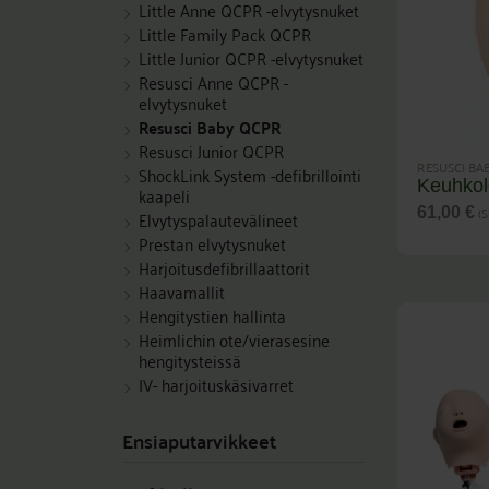
Little Anne QCPR -elvytysnuket
Little Family Pack QCPR
Little Junior QCPR -elvytysnuket
Resusci Anne QCPR -
elvytysnuket
Resusci Baby QCPR
Resusci Junior QCPR
RESUSCI BA
ShockLink System -defibrillointi
Keuhkol
kaapeli
(S
61,00
€
Elvytyspalautevälineet
Prestan elvytysnuket
Harjoitusdefibrillaattorit
Haavamallit
Hengitystien hallinta
Heimlichin ote/vierasesine
hengitysteissä
IV- harjoituskäsivarret
Ensiaputarvikkeet