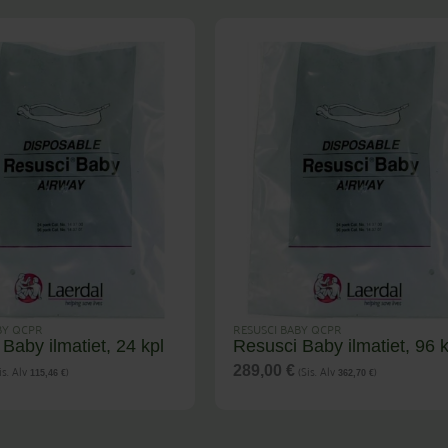
BY QCPR
RESUSCI BABY QCPR
Baby ilmatiet, 24 kpl
Resusci Baby ilmatiet, 96 k
is. Alv
)
(Sis. Alv
)
289,00
€
115,46
€
362,70
€