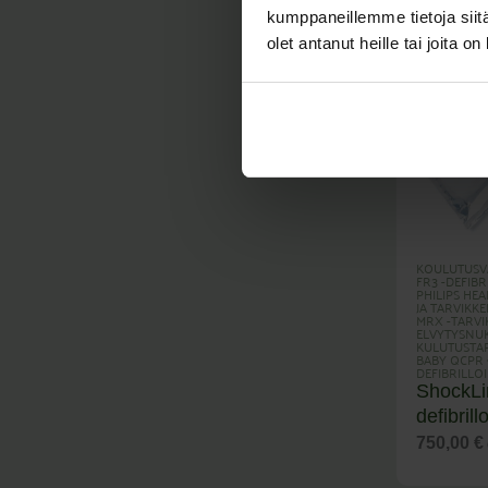
kumppaneillemme tietoja siitä
olet antanut heille tai joita o
KOULUTUSV
FR3 -DEFIBR
PHILIPS HE
JA TARVIKKE
MRX -TARVI
ELVYTYSNU
KULUTUSTAR
BABY QCPR
DEFIBRILLOI
ShockLi
defibril
750,00
€