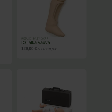
RESUSCI BABY QCPR
IO-jalka vauva
(Sis. Alv
)
129,00
€
161,90
€