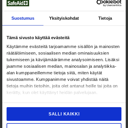
RESUSCI ANNEN
RESUSCI ANNEN
KULUTUSTARVIKKEET JA
KULUTUSTARVIKKEET JA
VARAOSAT
VARAOSAT
Suostumus
Yksityiskohdat
Tietoja
Resusci Anne vatsa
Resusci Anne vuotojalka
(Sis. Alv
)
(Sis. Alv
)
89,00
€
1.749,00
€
111,70
€
2.195,00
€
Tämä sivusto käyttää evästeitä
Käytämme evästeitä tarjoamamme sisällön ja mainosten
räätälöimiseen, sosiaalisen median ominaisuuksien
tukemiseen ja kävijämäärämme analysoimiseen. Lisäksi
jaamme sosiaalisen median, mainosalan ja analytiikka-
alan kumppaneillemme tietoja siitä, miten käytät
sivustoamme. Kumppanimme voivat yhdistää näitä
tietoja muihin tietoihin, joita olet antanut heille tai joita on
kerätty, kun olet käyttänyt heidän palvelujaan.
RESUSCI ANNEN
RESUSCI ANNEN
KULUTUSTARVIKKEET JA
KULUTUSTARVIKKEET JA
VARAOSAT
VARAOSAT
Resusci Annen pää
Resusci Anne ilmatiepää
Airway Head
(Sis. Alv
)
345,00
€
SALLI KAIKKI
432,98
€
(Sis. Alv
)
1.999,00
€
2.508,75
€