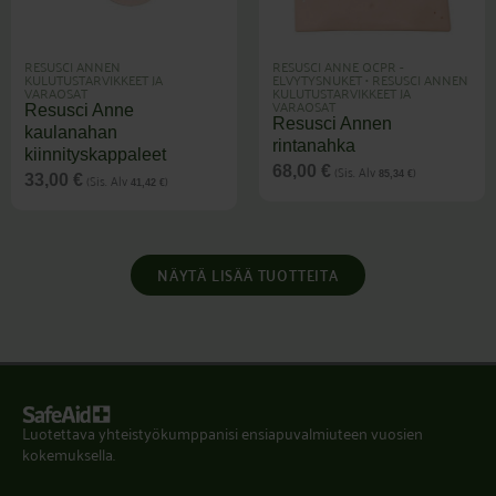
RESUSCI ANNEN
RESUSCI ANNE QCPR -
KULUTUSTARVIKKEET JA
ELVYTYSNUKET
•
RESUSCI ANNEN
VARAOSAT
KULUTUSTARVIKKEET JA
VARAOSAT
Resusci Anne
Resusci Annen
kaulanahan
rintanahka
kiinnityskappaleet
(Sis. Alv
)
68,00
€
85,34
€
(Sis. Alv
)
33,00
€
41,42
€
NÄYTÄ LISÄÄ TUOTTEITA
Luotettava yhteistyökumppanisi ensiapuvalmiuteen vuosien
kokemuksella.