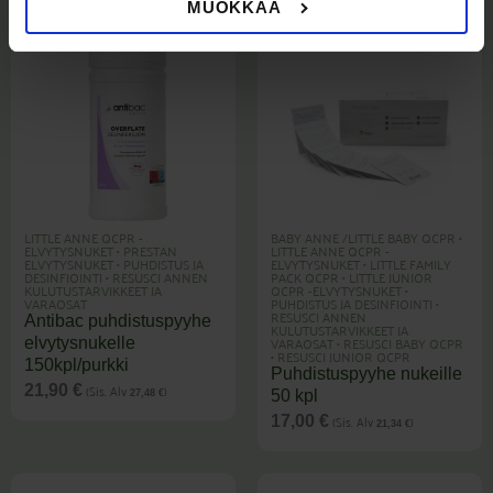
MUOKKAA
LITTLE ANNE QCPR -
BABY ANNE /LITTLE BABY QCPR
•
ELVYTYSNUKET
•
PRESTAN
LITTLE ANNE QCPR -
ELVYTYSNUKET
•
PUHDISTUS JA
ELVYTYSNUKET
•
LITTLE FAMILY
DESINFIOINTI
•
RESUSCI ANNEN
PACK QCPR
•
LITTLE JUNIOR
KULUTUSTARVIKKEET JA
QCPR -ELVYTYSNUKET
•
VARAOSAT
PUHDISTUS JA DESINFIOINTI
•
RESUSCI ANNEN
Antibac puhdistuspyyhe
KULUTUSTARVIKKEET JA
VARAOSAT
•
RESUSCI BABY QCPR
elvytysnukelle
•
RESUSCI JUNIOR QCPR
150kpl/purkki
Puhdistuspyyhe nukeille
(Sis. Alv
)
21,90
€
50 kpl
27,48
€
(Sis. Alv
)
17,00
€
21,34
€