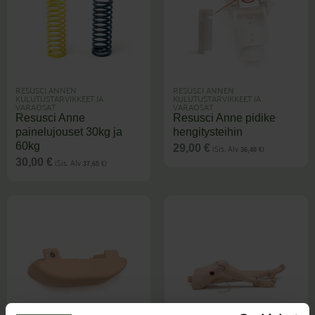
RESUSCI ANNEN
RESUSCI ANNEN
KULUTUSTARVIKKEET JA
KULUTUSTARVIKKEET JA
VARAOSAT
VARAOSAT
Resusci Anne
Resusci Anne pidike
painelujouset 30kg ja
hengitysteihin
60kg
(Sis. Alv
)
29,00
€
36,40
€
(Sis. Alv
)
30,00
€
37,65
€