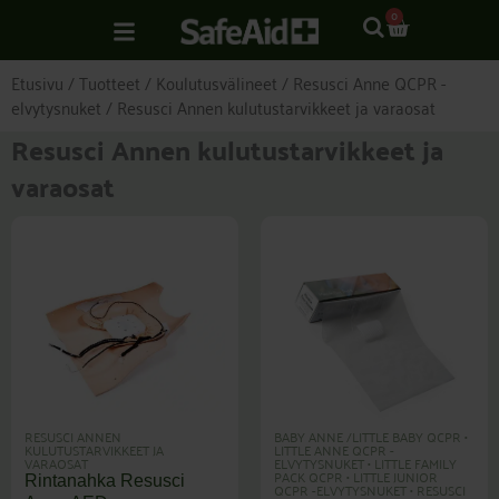
Siirry
CART
0
sisältöön
Etusivu
/
Tuotteet
/
Koulutusvälineet
/
Resusci Anne QCPR -
elvytysnuket
/ Resusci Annen kulutustarvikkeet ja varaosat
Resusci Annen kulutustarvikkeet ja
varaosat
RESUSCI ANNEN
BABY ANNE /LITTLE BABY QCPR
•
KULUTUSTARVIKKEET JA
LITTLE ANNE QCPR -
VARAOSAT
ELVYTYSNUKET
•
LITTLE FAMILY
PACK QCPR
•
LITTLE JUNIOR
Rintanahka Resusci
QCPR -ELVYTYSNUKET
•
RESUSCI