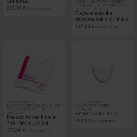
ANNEN KULUTUSTARVIKKEET JA
Anne AED
VARAOSAT
•
RESUSCI BABY QCPR
(Sis. Alv
)
•
RESUSCI JUNIOR QCPR
257,00
€
322,54
€
Elvytyssuojarulla
elvytysnukeille, 6×36 kpl
(Sis. Alv
)
137,00
€
171,94
€
RESUSCI ANNE QCPR -
RESUSCI ANNEN
ELVYTYSNUKET
•
RESUSCI ANNEN
KULUTUSTARVIKKEET JA
KULUTUSTARVIKKEET JA
VARAOSAT
VARAOSAT
Resusci Anne leuka
Resusci Annen ilmatiet
(Sis. Alv
)
29,00
€
36,40
€
700-1000ml, 24 kpl
(Sis. Alv
)
275,00
€
345,13
€