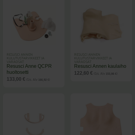
RESUSCI ANNEN
RESUSCI ANNEN
KULUTUSTARVIKKEET JA
KULUTUSTARVIKKEET JA
VARAOSAT
VARAOSAT
Resusci Anne QCPR
Resusci Annen kaulaiho
huoltosetti
(Sis. Alv
)
122,60
€
153,86
€
(Sis. Alv
)
133,00
€
166,92
€