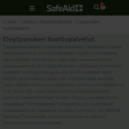
Siirry
CART
0
sisältöön
Etusivu
/
Tuotteet
/
Koulutusvälineet
/ Elvytysnuken
huoltopalvelut
Elvytysnuken huoltopalvelut
Tarjoamme samaan konserniin kuuluvan Tammedin tiloissa
elvytysnukkien ja koulutusvälineiden huoltoa. Huollamme
sekä Laerdalin että Ambun nuket sekä muut yleisimmät
koulutusvälineet. Koulutusvälineiden päivitykset esimerkiksi
Laerdalin vanhoja nukkeja uusiin QCPR-malleihin sekä
Ambun perusnukkeja uusiin iQF-malleihin sekä kuluvien
osien vaihdot onnistuvat kauttamme. Huollon tuntiveloitus on
75€ / h alv 0% + osat (yleisimmät huoltotoimenpiteet
kestävät tunnista kolmeen tuntiin.) Elvytysnukkejen huolto
toteutetaan toimipisteessä Tampereella. Jos huollettavat
koulutusvälineet sijaitsevat muualla Suomessa voi välineet
toimittaa Tampereelle, josta toimitamme ne takaisin
haluamaanne toimipisteeseen.