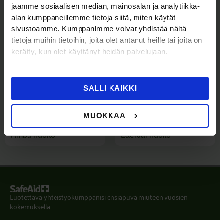
+ alv 25,5%
jaamme sosiaalisen median, mainosalan ja analytiikka-
alan kumppaneillemme tietoja siitä, miten käytät
sivustoamme. Kumppanimme voivat yhdistää näitä
tietoja muihin tietoihin, joita olet antanut heille tai joita on
kerätty, kun olet käyttänyt heidän palvelujaan.
SALLI KAIKKI
MUOKKAA
ELVYTYSNUKEN
ELVYTYSNUKEN
HUOLTOPALVELUT
HUOLTOPALVELUT
Ambu huolto
Laerdal huolto
Luotettava yhteistyökumppanisi ensiapuvalmiuteen vuosien
kokemuksella.