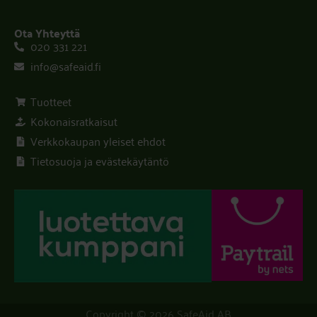
Ota Yhteyttä
020 331 221
info@safeaid.fi
Tuotteet
Kokonaisratkaisut
Verkkokaupan yleiset ehdot
Tietosuoja ja evästekäytäntö
Copyright © 2026 SafeAid AB