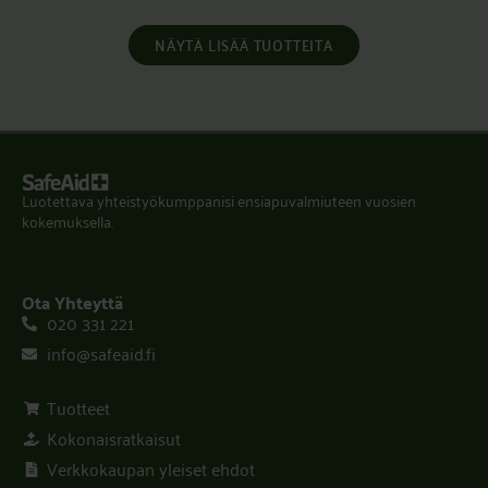
NÄYTÄ LISÄÄ TUOTTEITA
Luotettava yhteistyökumppanisi ensiapuvalmiuteen vuosien
kokemuksella.
Ota Yhteyttä
020 331 221
info@safeaid.fi
Tuotteet
Kokonaisratkaisut
Verkkokaupan yleiset ehdot