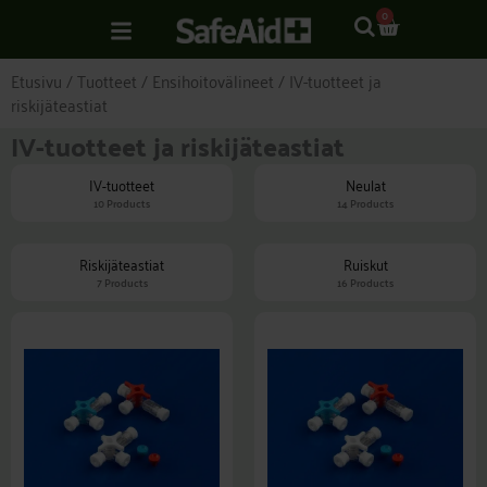
Siirry
CART
0
sisältöön
Etusivu
/
Tuotteet
/
Ensihoitovälineet
/ IV-tuotteet ja
riskijäteastiat
IV-tuotteet ja riskijäteastiat
IV-tuotteet
Neulat
10 Products
14 Products
Riskijäteastiat
Ruiskut
7 Products
16 Products