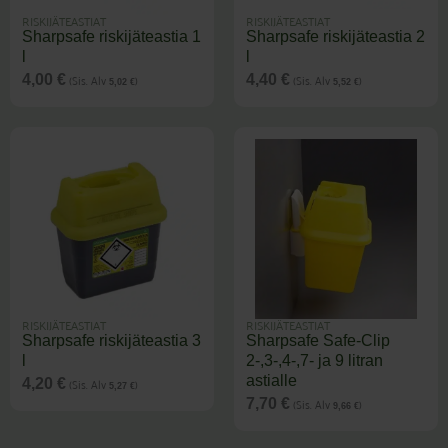
RISKIJÄTEASTIAT
RISKIJÄTEASTIAT
Sharpsafe riskijäteastia 1
Sharpsafe riskijäteastia 2
l
l
(Sis. Alv
)
(Sis. Alv
)
4,00
€
4,40
€
5,02
€
5,52
€
RISKIJÄTEASTIAT
RISKIJÄTEASTIAT
Sharpsafe riskijäteastia 3
Sharpsafe Safe-Clip
l
2-,3-,4-,7- ja 9 litran
astialle
(Sis. Alv
)
4,20
€
5,27
€
(Sis. Alv
)
7,70
€
9,66
€