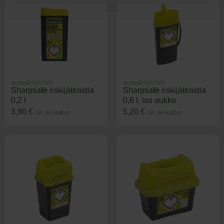
RISKIJÄTEASTIAT
RISKIJÄTEASTIAT
Sharpsafe riskijäteastia
Sharpsafe riskijäteastia
0,2 l
0,6 l, iso aukko
(Sis. Alv
)
(Sis. Alv
)
3,90
€
5,20
€
4,89
€
6,53
€