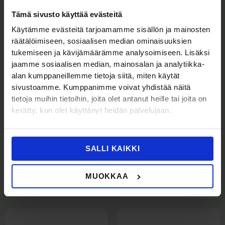
Intrafix Safeset
KaWe staassi
nesteensiirtolaite B.C.V.
(Sis. Alv
)
8,50
€
Tämä sivusto käyttää evästeitä
10,67
€
LL 1 kpl
Käytämme evästeitä tarjoamamme sisällön ja mainosten
(Sis. Alv
)
2,60
€
3,26
€
räätälöimiseen, sosiaalisen median ominaisuuksien
tukemiseen ja kävijämäärämme analysoimiseen. Lisäksi
jaamme sosiaalisen median, mainosalan ja analytiikka-
alan kumppaneillemme tietoja siitä, miten käytät
sivustoamme. Kumppanimme voivat yhdistää näitä
tietoja muihin tietoihin, joita olet antanut heille tai joita on
kerätty, kun olet käyttänyt heidän palvelujaan.
SALLI KAIKKI
IV-TUOTTEET
IV-TUOTTEET
Prämeta -staassi, vihreä
Q-Syte
lääkkeenvetokanyyli 5kpl
(Sis. Alv
)
86,00
€
MUOKKAA
107,93
€
(Sis. Alv
)
16,50
€
20,71
€