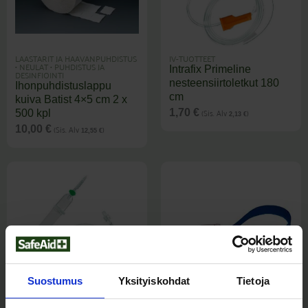
LAASTARIT JA HAAVANPUHDISTUS
IV-TUOTTEET
•
NEULAT
•
PUHDISTUS JA
Intrafix Primeline
DESINFIOINTI
nesteensiirtoletkut 180
Ihonpuhdistuslappu
cm
kuiva Batist 4×5 cm 2 x
(Sis. Alv
)
1,70
€
500 kpl
2,13
€
(Sis. Alv
)
10,00
€
12,55
€
Suostumus
Yksityiskohdat
Tietoja
IV-TUOTTEET
IV-TUOTTEET