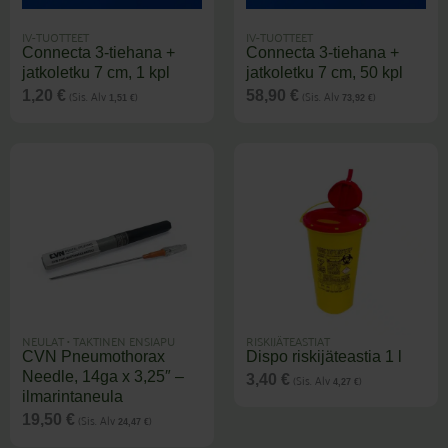
IV-TUOTTEET
IV-TUOTTEET
Connecta 3-tiehana +
Connecta 3-tiehana +
jatkoletku 7 cm, 1 kpl
jatkoletku 7 cm, 50 kpl
(Sis. Alv
)
(Sis. Alv
)
1,20
€
58,90
€
1,51
€
73,92
€
NEULAT
•
TAKTINEN ENSIAPU
RISKIJÄTEASTIAT
CVN Pneumothorax
Dispo riskijäteastia 1 l
Needle, 14ga x 3,25″ –
(Sis. Alv
)
3,40
€
4,27
€
ilmarintaneula
(Sis. Alv
)
19,50
€
24,47
€