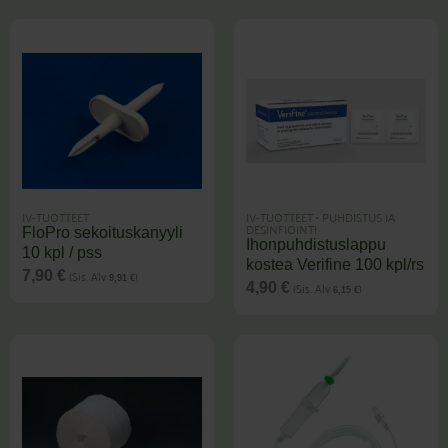
IV-TUOTTEET
IV-TUOTTEET
•
PUHDISTUS JA
DESINFIOINTI
FloPro sekoituskanyyli
Ihonpuhdistuslappu
10 kpl / pss
kostea Verifine 100 kpl/rs
(Sis. Alv
)
7,90
€
9,91
€
(Sis. Alv
)
4,90
€
6,15
€