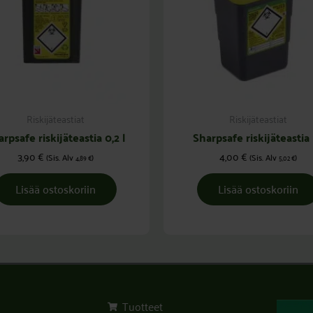
Riskijäteastiat
Riskijäteastiat
rpsafe riskijäteastia 0,2 l
Sharpsafe riskijäteastia 
3,90
€
4,00
€
(Sis. Alv
)
(Sis. Alv
)
4,89
€
5,02
€
Lisää ostoskoriin
Lisää ostoskoriin
Tuotteet