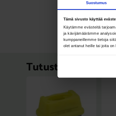
Suostumus
Tämä sivusto käyttää eväste
Käytämme evästeitä tarjoama
ja kävijämäärämme analysoim
kumppaneillemme tietoja siitä
olet antanut heille tai joita o
Tutustu myös