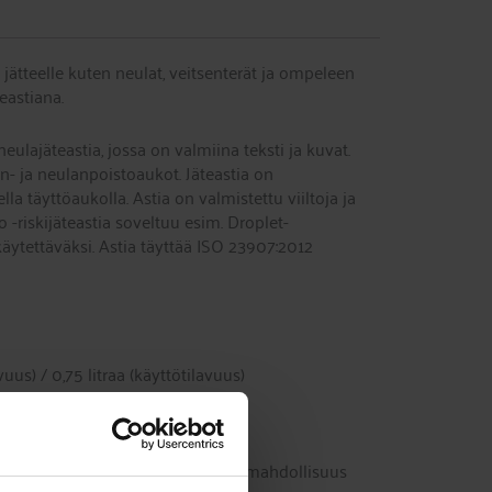
le jätteelle kuten neulat, veitsenterät ja ompeleen
eastiana.
eulajäteastia, jossa on valmiina teksti ja kuvat.
- ja neulanpoistoaukot. Jäteastia on
ella täyttöaukolla. Astia on valmistettu viiltoja ja
-riskijäteastia soveltuu esim. Droplet-
käytettäväksi. Astia täyttää ISO 23907:2012
vuus) / 0,75 litraa (käyttötilavuus)
eus 18,2 cm
akäyttöinen
 väliaikainen ja lopullinen sulkumahdollisuus