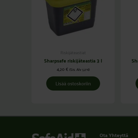
Riskijäteastiat
Sharpsafe riskijäteastia 3 l
Sha
4,20
€
(Sis. Alv
)
5,27
€
Lisää ostoskoriin
Ota Yhteyttä