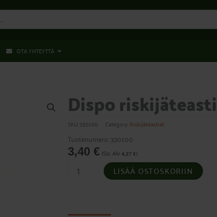
OTA YHTEYTTÄ
Dispo riskijäteasti
SKU
330100
Category
Riskijäteastiat
Tuotenumero: 330100
3,40
€
(Sis. Alv
)
4,27
€
Dispo
LISÄÄ OSTOSKORIIN
riskijäteastia
1
l
määrä