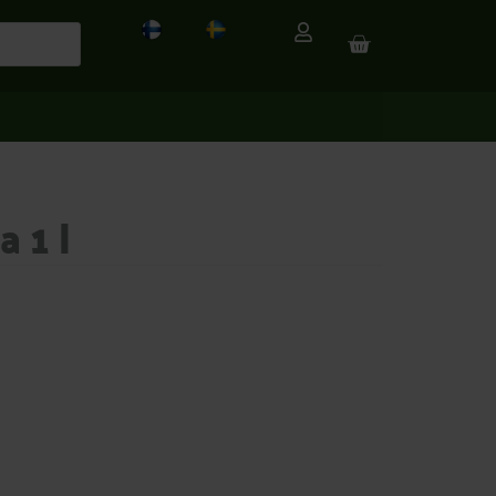
CART
a 1 l