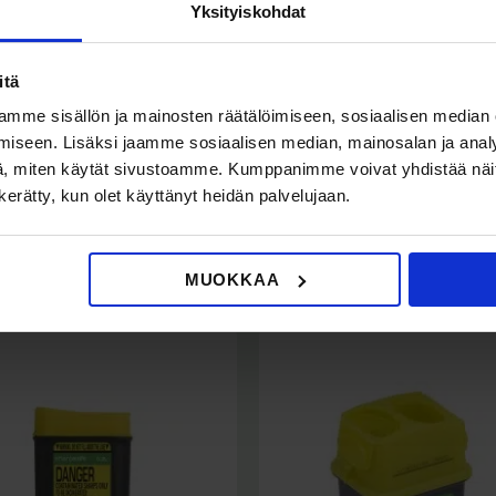
Helposti suljettava kansi, ei voi va
Yksityiskohdat
Pakkaus kierrätyspropyleeniä, ei sis
Soveltuu poltettavaksi
Sisältää turvamerkinnät
itä
Iskunkestävä, teräviä esineitä läpä
mme sisällön ja mainosten räätälöimiseen, sosiaalisen median
Astiassa maksimitäyttöraja
iseen. Lisäksi jaamme sosiaalisen median, mainosalan ja analy
, miten käytät sivustoamme. Kumppanimme voivat yhdistää näitä t
n kerätty, kun olet käyttänyt heidän palvelujaan.
MUOKKAA