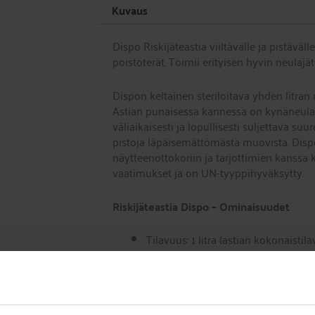
Kuvaus
Dispo Riskijäteastia viiltävälle ja pistäväl
poistoterät. Toimii erityisen hyvin neulajät
Dispon keltainen steriloitava yhden litran n
Astian punaisessa kannessa on kynäneulan
väliaikaisesti ja lopullisesti suljettava suur
pistoja läpäisemättömästä muovista. Dispo 
näytteenottokoriin ja tarjottimien kanssa 
vaatimukset ja on UN-tyyppihyväksytty.
Riskijäteastia Dispo – Ominaisuudet
Tilavuus: 1 litra (astian kokonaistila
Mitat: Pohjan halkaisija 11cm, kork
PS 7320 vaatimukset täyttävä, kert
Käytännöllinen muoto
Turvallinen kaksoissulkumekanismi: