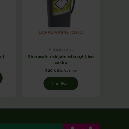
LOPPU VARASTOSTA
Riskijäteastiat
Sharpsafe riskijäteastia 0,6 l, iso
1 l
aukko
5,20
€
(Sis. Alv
)
6,53
€
Lue lisää