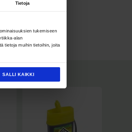
hingossa avata
Tietoja
ällä PVC:tä
isemätön materiaali
 ominaisuuksien tukemiseen
tiikka-alan
ietoja muihin tietoihin, joita
SALLI KAIKKI