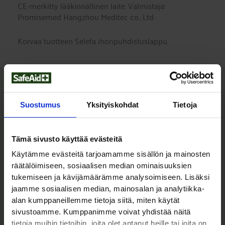
CE-merkitty lääkinnällinen laite. Valmistaja:
Promisemed Hangzhou Meditec co., Ltd.
Korvaa tuotteen Selefa ihonpuhdistuslappu.
Tutustu myös
Suostumus
Yksityiskohdat
Tietoja
Tämä sivusto käyttää evästeitä
Käytämme evästeitä tarjoamamme sisällön ja mainosten
räätälöimiseen, sosiaalisen median ominaisuuksien
tukemiseen ja kävijämäärämme analysoimiseen. Lisäksi
jaamme sosiaalisen median, mainosalan ja analytiikka-
alan kumppaneillemme tietoja siitä, miten käytät
sivustoamme. Kumppanimme voivat yhdistää näitä
IV-tuotteet
Puhdistus ja desinfiointi
tietoja muihin tietoihin, joita olet antanut heille tai joita on