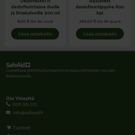
Desinfektol H
Akklavett
desinfiointiaine iholle
desinfiointipyyhe 800
ja limakalvoille 500 ml
kpl
8,00
€
280,00
€
(Sis. Alv
)
(Sis. Alv
)
10,04
€
351,40
€
Lisää ostoskoriin
Lisää ostoskoriin
Luotettava yhteistyökumppanisi ensiapuvalmiuteen vuosien
kokemuksella.
Ota Yhteyttä
020 331 221
info@safeaid.fi
Tuotteet