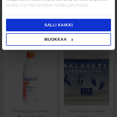
Q-Syte
Käsihuuhde 500 ml
kerätty, kun olet käyttänyt heidän palvelujaan.
lääkkeenvetokanyyli
pumppupullo
5kpl
5,30
€
(Sis. Alv
)
6,65
€
16,50
€
(Sis. Alv
)
20,71
€
SALLI KAIKKI
Lisää ostoskoriin
Lisää ostoskoriin
MUOKKAA
Puhdistus ja desinfiointi
Muut ensiaputarvikkeet