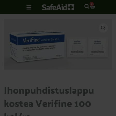
Siirry
CART
0
sisältöön
Ihonpuhdistuslappu
kostea Verifine 100