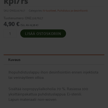
kpl/rs
SKU
ONE1167617
Categories
IV-tuotteet
,
Puhdistus ja desinfiointi
Tuotenumero: ONE1167617
4,90
€
(Sis. Alv
)
6,15
€
Ihonpuhdistuslappu
LISÄÄ OSTOSKORIIN
kostea
Verifine
100
kpl/rs
määrä
Kuvaus
Ihopuhdistuslappu ihon desinfiointiin ennen injektiota
tai verinäytteen ottoa.
Sisältää isopropyylialkoholia 70 %. Rasiassa 100
yksittäinpakattua puhdistuslappua. Ei-steriili.
Lapun materiaali: non-woven