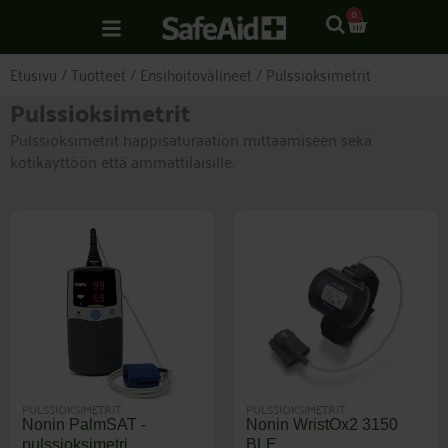
Siirry
CART
0
sisältöön
Etusivu
/
Tuotteet
/
Ensihoitovälineet
/ Pulssioksimetrit
Pulssioksimetrit
Pulssioksimetrit happisaturaation mittaamiseen sekä
kotikäyttöön että ammattilaisille.
PULSSIOKSIMETRIT
PULSSIOKSIMETRIT
Nonin PalmSAT -
Nonin WristOx2 3150
pulssioksimetri
BLE