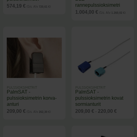
rannepulssioksimetri
(Sis. Alv
)
574,19
€
720,61
€
(Sis. Alv
)
1.004,00
€
1.260,02
€
PULSSIOKSIMETRIT
PULSSIOKSIMETRIT
PalmSAT -
PalmSAT -
pulssioksimetrin korva-
pulssioksimetrin kovat
anturi
sormianturit
Hintaluokk
–
(Sis. Alv
)
209,00
€
209,00
€
220,00
€
262,30
€
209,00 €
-
220,00 €