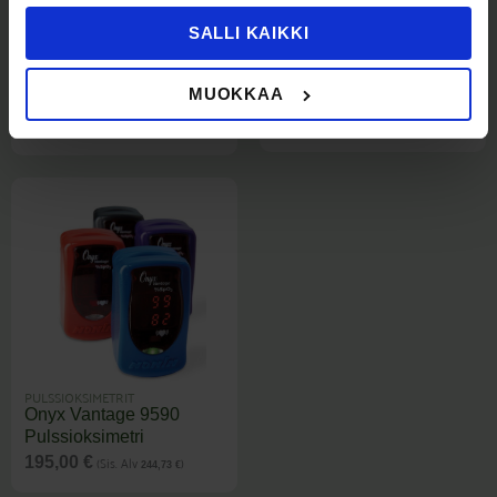
SALLI KAIKKI
PULSSIOKSIMETRIT
PULSSIOKSIMETRIT
Suojalaukku Nonin
WristOx2 3150 BLE
Vantage
pehmeät anturit
MUOKKAA
pulssioksimetrille
rannepulssioksimetriin
(Sis. Alv
)
22,00
€
209,00
€
27,61
€
PULSSIOKSIMETRIT
Onyx Vantage 9590
Pulssioksimetri
(Sis. Alv
)
195,00
€
244,73
€