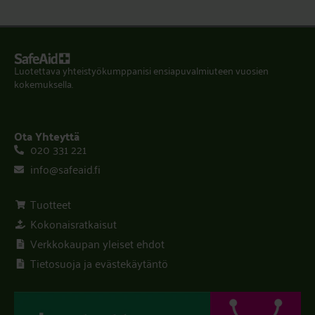
Luotettava yhteistyökumppanisi ensiapuvalmiuteen vuosien
kokemuksella.
Ota Yhteyttä
020 331 221
info@safeaid.fi
Tuotteet
Kokonaisratkaisut
Verkkokaupan yleiset ehdot
Tietosuoja ja evästekäytäntö