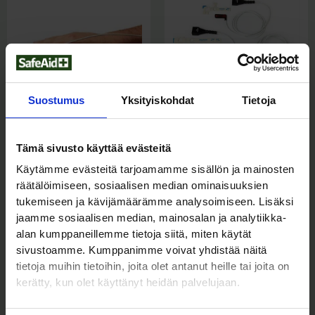
Suostumus
Yksityiskohdat
Tietoja
PULSSIOKSIMETRIT
PULSSIOKSIMETRIT
PalmSAT -
PalmSat lasten liuska-
pulssioksimetrin
anturi, 2-20 kg
Tämä sivusto käyttää evästeitä
pehmeät sormianturit
(Sis. Alv
)
137,00
€
171,94
€
Hintaluokka:
–
250,00
€
259,00
€
Käytämme evästeitä tarjoamamme sisällön ja mainosten
250,00 €
räätälöimiseen, sosiaalisen median ominaisuuksien
-
tukemiseen ja kävijämäärämme analysoimiseen. Lisäksi
259,00 €
jaamme sosiaalisen median, mainosalan ja analytiikka-
alan kumppaneillemme tietoja siitä, miten käytät
sivustoamme. Kumppanimme voivat yhdistää näitä
tietoja muihin tietoihin, joita olet antanut heille tai joita on
kerätty, kun olet käyttänyt heidän palvelujaan.