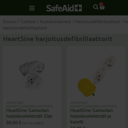
Siirry
CART
0
sisältöön
Etusivu
/
Tuotteet
/
Koulutusvälineet
/
Harjoitusdefibrillaattorit
/ H
harjoitusdefibrillaattorit
HeartSine harjoitusdefibrillaattorit
HEARTSINE
HEARTSINE
HARJOITUSDEFIBRILLAATTORIT
HARJOITUSDEFIBRILLAATTORIT
HeartSine Samaritan
HeartSine Samaritan
harjoituselektrodit 10pr
harjoituselektrodit ja
kasetti
(Sis. Alv
)
59,00
€
74,05
€