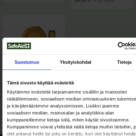
(Sis. Alv
)
59,00
€
74,05
€
Suostumus
Yksityiskohdat
Tietoja
HEARTSINE
HARJOITUSDEFIBRILLAATTORIT
•
HEARTSINE SAMARITAN
Tämä sivusto käyttää evästeitä
DEFIBRILLAATTORIT JA
TARVIKKEET
Käytämme evästeitä tarjoamamme sisällön ja mainosten
HeartSine Samaritan
räätälöimiseen, sosiaalisen median ominaisuuksien tukemis
PAD 350P
ja kävijämäärämme analysoimiseen. Lisäksi jaamme
harjoitusdefibrillaattori
sosiaalisen median, mainosalan ja analytiikka-alan
(Sis. Alv
)
385,00
€
483,18
€
kumppaneillemme tietoja siitä, miten käytät sivustoamme.
Kumppanimme voivat yhdistää näitä tietoja muihin tietoihin, jo
olet antanut heille tai joita on kerätty, kun olet käyttänyt heid