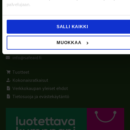
palvelujaan.
Luotettava yhteistyökumppanisi ensiapuvalmiuteen vuosien
kokemuksella.
SALLI KAIKKI
Ota Yhteyttä
MUOKKAA
020 331 221
info@safeaid.fi
Tuotteet
Kokonaisratkaisut
Verkkokaupan yleiset ehdot
Tietosuoja ja evästekäytäntö