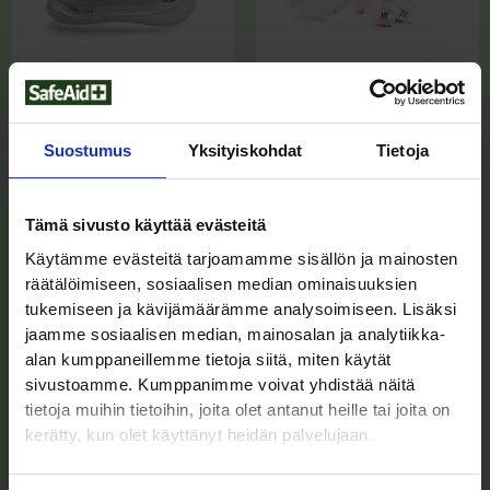
ELVYTYSPALKEET
RESUSCI ANNE QCPR -
ELVYTYSNUKET
•
RESUSCI ANNE
Silikonimaski nro 4-5+
QCPR ELVYTYSNUKET
(Sis. Alv
)
59,00
€
Resusci Anne QCPR -
74,05
€
elvytysnukke Torso
Suostumus
Yksityiskohdat
Tietoja
(Sis. Alv
)
2.500,00
€
3.137,50
€
Tämä sivusto käyttää evästeitä
Käytämme evästeitä tarjoamamme sisällön ja mainosten
räätälöimiseen, sosiaalisen median ominaisuuksien
tukemiseen ja kävijämäärämme analysoimiseen. Lisäksi
jaamme sosiaalisen median, mainosalan ja analytiikka-
alan kumppaneillemme tietoja siitä, miten käytät
sivustoamme. Kumppanimme voivat yhdistää näitä
tietoja muihin tietoihin, joita olet antanut heille tai joita on
kerätty, kun olet käyttänyt heidän palvelujaan.
RESUSCI ANNE QCPR -
RESUSCI ANNE QCPR -
ELVYTYSNUKET
•
RESUSCI ANNE
ELVYTYSNUKET
•
RESUSCI ANNE
QCPR ELVYTYSNUKET
QCPR ELVYTYSNUKET
Resusci Anne QCPR -
Resusci Anne QCPR AW