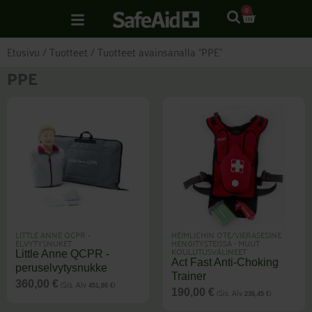
Siirry
CART
0
sisältöön
Etusivu
/
Tuotteet
/ Tuotteet avainsanalla “PPE”
PPE
LITTLE ANNE QCPR -
HEIMLICHIN OTE/VIERASESINE
ELVYTYSNUKET
HENGITYSTEISSÄ
•
MUUT
KOULUTUSVÄLINEET
Little Anne QCPR -
Act Fast Anti-Choking
peruselvytysnukke
Trainer
(Sis. Alv
)
360,00
€
451,80
€
(Sis. Alv
)
190,00
€
238,45
€