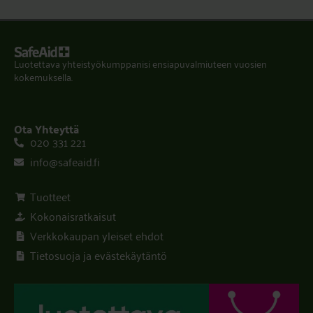
Luotettava yhteistyökumppanisi ensiapuvalmiuteen vuosien
kokemuksella.
Ota Yhteyttä
020 331 221
info@safeaid.fi
Tuotteet
Kokonaisratkaisut
Verkkokaupan yleiset ehdot
Tietosuoja ja evästekäytäntö