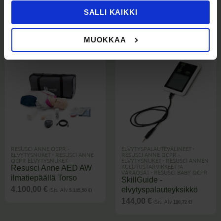
elvytysnukke,
ilmatiepäällä Torso
SALLI KAIKKI
kokovartalo, ladattava
(Sis. Alv
)
3.410,00
€
4.279,55
€
(Sis. Alv
)
3.150,00
€
3.953,25
€
MUOKKAA
RESUSCI ANNE QCPR -
ELVYTYSPALAUTEVÄLINEET
•
ELVYTYSNUKET
•
RESUSCI ANNE
RESUSCI ANNE QCPR -
QCPR ELVYTYSNUKET
ELVYTYSNUKET
•
RESUSCI ANNEN
KULUTUSTARVIKKEET JA
Resusci Anne AED AW
VARAOSAT
•
RESUSCI BABY QCPR
ilmatiepäällä Torso
SkillGuide -
(Sis. Alv
)
4.100,00
€
elvytyspalauteyksikkö
5.145,50
€
(Sis. Alv
)
144,00
€
180,72
€