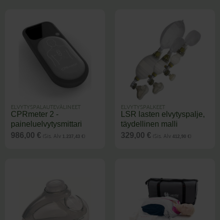
ELVYTYSPALAUTEVÄLINEET
ELVYTYSPALKEET
CPRmeter 2 -
LSR lasten elvytyspalje,
paineluelvytysmittari
täydellinen malli
(Sis. Alv
)
(Sis. Alv
)
986,00
€
329,00
€
1.237,43
€
412,90
€