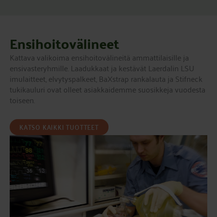
Ensihoitovälineet
Kattava valikoima ensihoitovälineitä ammattilaisille ja
ensivasteryhmille. Laadukkaat ja kestävät Laerdalin LSU
imulaitteet, elvytyspalkeet, BaXstrap rankalauta ja Stifneck
tukikauluri ovat olleet asiakkaidemme suosikkeja vuodesta
toiseen.
KATSO KAIKKI TUOTTEET