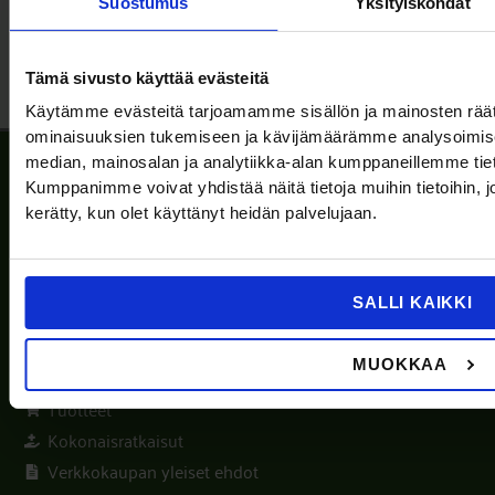
Suostumus
Yksityiskohdat
LISÄÄ TUOTTEITA
Tämä sivusto käyttää evästeitä
Käytämme evästeitä tarjoamamme sisällön ja mainosten räät
ominaisuuksien tukemiseen ja kävijämäärämme analysoimise
median, mainosalan ja analytiikka-alan kumppaneillemme tiet
Kumppanimme voivat yhdistää näitä tietoja muihin tietoihin, joit
Luotettava yhteistyökumppanisi ensiapuvalmiuteen vuosien
kerätty, kun olet käyttänyt heidän palvelujaan.
kokemuksella.
Ota Yhteyttä
SALLI KAIKKI
020 331 221
info@safeaid.fi
MUOKKAA
Tuotteet
Kokonaisratkaisut
Verkkokaupan yleiset ehdot