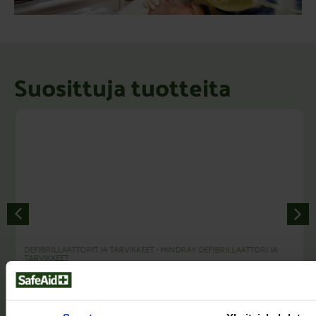
Suosittuja tuotteita
DEFIBRILLAATTORIT JA TARVIKKEET
•
MINDRAY DEFIBRILLAATTORI JA
TARVIKKEET
Mindray BeneHeart C1A sydäniskuri suomi, ruotsi ja
englanti
(Sis. Alv
)
1.580,00
€
1.982,90
€