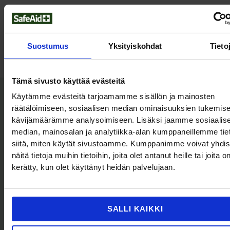
Hakusanat: elvytysnukke kouluun, elvytysnukke
Suostumus
Yksityiskohdat
Tieto
koululaisille, koulutusdefibrillaattori, Kids save lives,
Tutustu myös
Tämä sivusto käyttää evästeitä
Käytämme evästeitä tarjoamamme sisällön ja mainosten
räätälöimiseen, sosiaalisen median ominaisuuksien tukemise
kävijämäärämme analysoimiseen. Lisäksi jaamme sosiaalis
median, mainosalan ja analytiikka-alan kumppaneillemme tie
siitä, miten käytät sivustoamme. Kumppanimme voivat yhdis
näitä tietoja muihin tietoihin, joita olet antanut heille tai joita o
kerätty, kun olet käyttänyt heidän palvelujaan.
SALLI KAIKKI