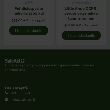
QCPR
elvytysnuket
Puhdistuspyyhe
Little Anne QCPR -
nukeille 1200 kpl
peruselvytysnukke,
tummaihoinen
395,00
€
(Sis. Alv
)
495,73
€
360,00
€
(Sis. Alv
)
451,80
€
Lisää ostoskoriin
Lisää ostoskoriin
Luotettava yhteistyökumppanisi ensiapuvalmiuteen vuosien
kokemuksella.
Ota Yhteyttä
020 331 221
info@safeaid.fi