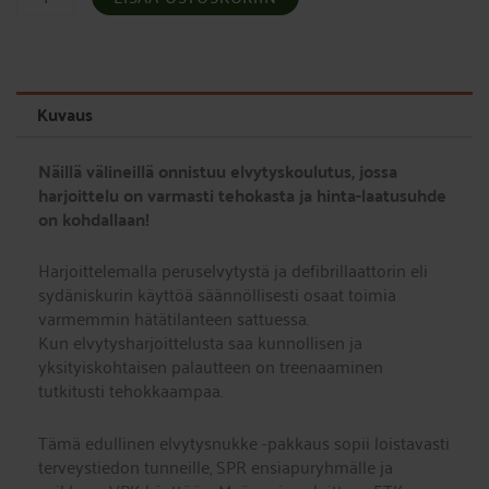
ensiapu/elvytyskoulutukseen
määrä
Kuvaus
Näillä välineillä onnistuu elvytyskoulutus, jossa
harjoittelu on varmasti tehokasta ja hinta-laatusuhde
on kohdallaan!
Harjoittelemalla peruselvytystä ja defibrillaattorin eli
sydäniskurin käyttöä säännöllisesti osaat toimia
varmemmin hätätilanteen sattuessa.
Kun elvytysharjoittelusta saa kunnollisen ja
yksityiskohtaisen palautteen on treenaaminen
tutkitusti tehokkaampaa.
Tämä edullinen elvytysnukke -pakkaus sopii loistavasti
terveystiedon tunneille, SPR ensiapuryhmälle ja