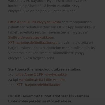
vaikkapa VPK käyttöön. Myös esim. aloittava ETK-
kouluttaja pääsee näillä hyvin vauhtiin. Kevyt
elvytysnukke on helppo kuljettaa mukana.
Little Anne QCPR elvytysnukesta
saat monipuolisen
palautteen veloituksettomaan QCPR App kännykkä- ja
tablettisovellukseen, tai lisävarusteena myytävään
SkillGuide-palauteyksikköön
.
XFT-harjoitusdefibrillaattorissa
on valmiina useita eri
harjoitusskenaarioita harjoittelun monipuolistamiseksi.
Vaihtamalla nuken ilmatiet säännöllisesti pysyy
elvytysnukkesi hygieenisenä.
Starttipaketti ensiapukoulutukseen sisältää:
1kpl
Little Anne QCPR -elvytysnukke
24 kpl
vaihtoilmateitä Little Annelle
1 kpl
XFT -harjoitusdefibrillaattori
HUOM! Tarkemmat tuotetiedot saat klikkaamalla
tuotelinkkiä paketin sisältöluettelossa.