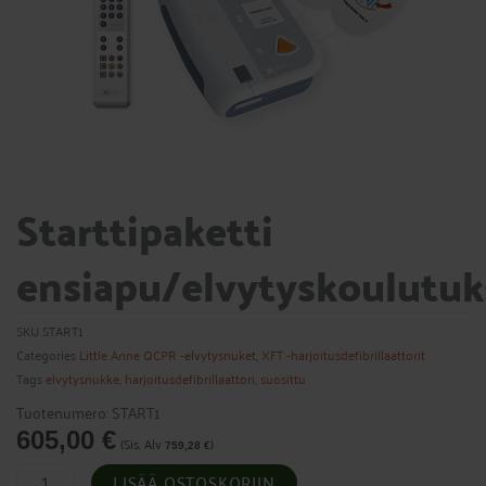
Starttipaketti
ensiapu/elvytyskoulutu
SKU
START1
Categories
Little Anne QCPR -elvytysnuket
,
XFT -harjoitusdefibrillaattorit
Tags
elvytysnukke
,
harjoitusdefibrillaattori
,
suosittu
Tuotenumero: START1
605,00
€
(Sis. Alv
)
759,28
€
Starttipaketti
LISÄÄ OSTOSKORIIN