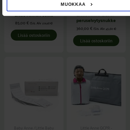
Little Anne QCPR -
Little Anne QCPR -
MUOKKAA
elvytysnuket
elvytysnuket
Little Anne QCPR -
Little Annen selkä
peruselvytysnukke
85,00
€
(Sis. Alv
)
106,68
€
360,00
€
(Sis. Alv
)
451,80
€
Lisää ostoskoriin
Lisää ostoskoriin
Baby Anne /Little Baby
Little Anne QCPR -