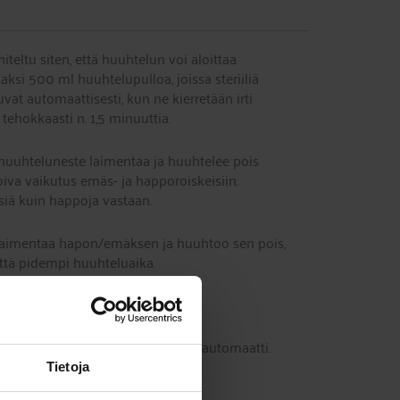
ltu siten, että huuhtelun voi aloittaa
si 500 ml huuhtelupulloa, joissa steriiliä
vat automaattisesti, kun ne kierretään irti
tehokkaasti n. 1,5 minuuttia.
huuhteluneste laimentaa ja huuhtelee pois
oiva vaikutus emäs- ja happoroiskeisiin.
iä kuin happoja vastaan.
aimentaa hapon/emäksen ja huuhtoo sen pois,
ttä pidempi huuhteluaika.
ikkeille sekä Salvequick laastariautomaatti.
Tietoja