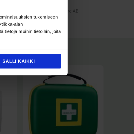
itteita. Valmistaja: Orkla Wound Care AB
 ominaisuuksien tukemiseen
tiikka-alan
ietoja muihin tietoihin, joita
SALLI KAIKKI