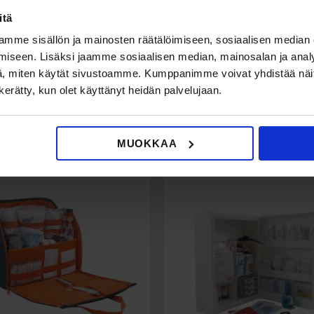
itä
Sisältää CE-hyväksyttyjä lääkinnällisiä la
mme sisällön ja mainosten räätälöimiseen, sosiaalisen median
iseen. Lisäksi jaamme sosiaalisen median, mainosalan ja analy
, miten käytät sivustoamme. Kumppanimme voivat yhdistää näitä t
n kerätty, kun olet käyttänyt heidän palvelujaan.
MUOKKAA