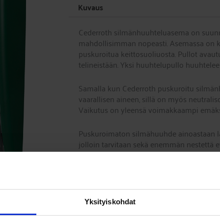
Kuvaus
Cederroth silmänhuuhteluasema on suunnite
mahdollisimman nopeasti. Asemassa on kak
puskuroitua keittosuoliuosta. Pullot avautu
telineistään. Yksi huuhtelupullo huuhtelee 
Samalla kun Cederroth puskuroitu silmän
vaarallisen aineen, sillä on myös neutralis
Vaikutus on yleensä voimakkaampi emäks
Puskuroimaton silmähuuhde ainoastaan l
jolloin tarvitaan sekä enemmän nestettä e
Säilyvyys n 4,5 vuotta.
Silmänhuuhteluasemassa on lokero lisätarv
Yksityiskohdat
Mitat: L 29 x K 56 x S 12 cm.