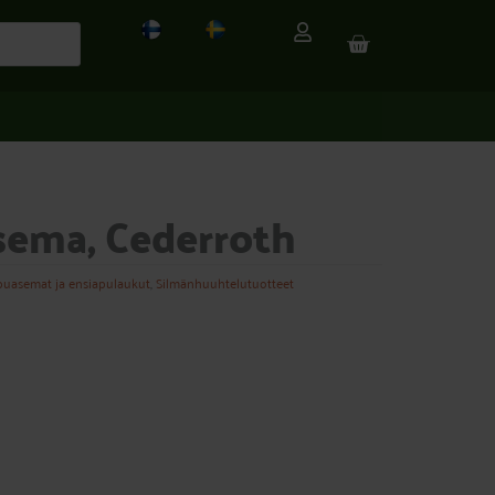
CART
ema, Cederroth
puasemat ja ensiapulaukut
,
Silmänhuuhtelutuotteet