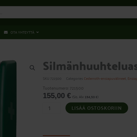
OTA YHTEYTTÄ
Silmänhuuhteluas
SKU
721500
Categories
Cederroth-ensiapuvälineet
,
Ensia
Tuotenumero: 721500
155,00
€
(Sis. Alv
)
194,53
€
Silmänhuuhteluasema,
LISÄÄ OSTOSKORIIN
Cederroth
määrä