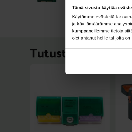
Tämä sivusto käyttää eväste
Käytämme evästeitä tarjoama
ja kävijämäärämme analysoim
kumppaneillemme tietoja siitä
olet antanut heille tai joita o
Tutustu myös