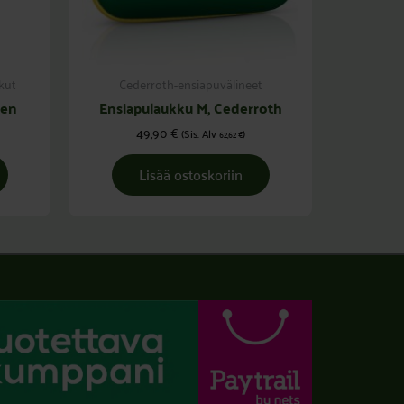
kut
Cederroth-ensiapuvälineet
een
Ensiapulaukku M, Cederroth
49,90
€
(Sis. Alv
)
62,62
€
Lisää ostoskoriin