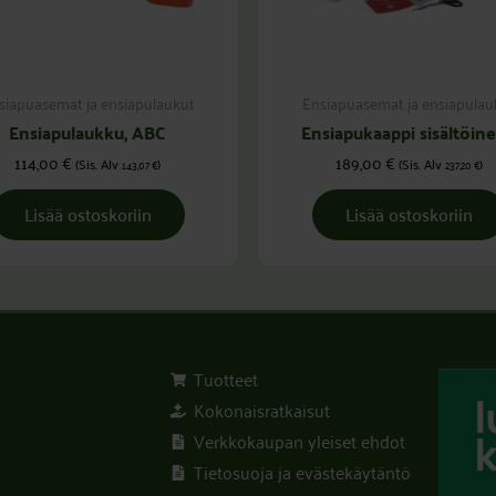
siapuasemat ja ensiapulaukut
Ensiapuasemat ja ensiapulau
Ensiapulaukku, ABC
Ensiapukaappi sisältöin
114,00
€
189,00
€
(Sis. Alv
)
(Sis. Alv
)
143,07
€
237,20
€
Lisää ostoskoriin
Lisää ostoskoriin
Tuotteet
Kokonaisratkaisut
Verkkokaupan yleiset ehdot
Tietosuoja ja evästekäytäntö