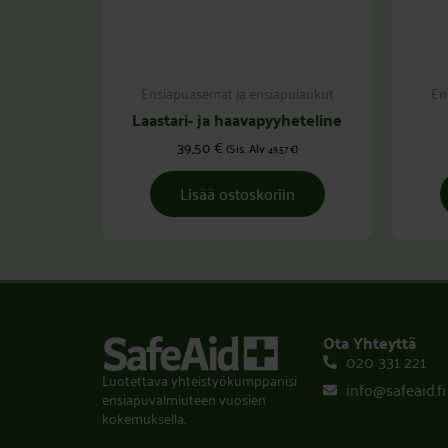
Ensiapuasemat ja ensiapulaukut
En
Laastari- ja haavapyyheteline
39,50
€
(Sis. Alv
)
49,57
€
Lisää ostoskoriin
Ota Yhteyttä
020 331 221
Luotettava yhteistyökumppanisi
info@safeaid.fi
ensiapuvalmiuteen vuosien
kokemuksella.