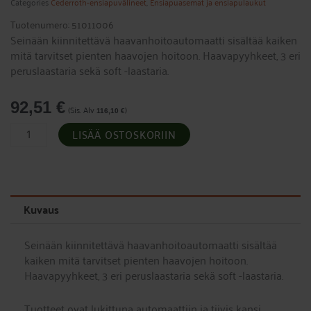
Categories
Cederroth-ensiapuvälineet
,
Ensiapuasemat ja ensiapulaukut
Tuotenumero: 51011006
Seinään kiinnitettävä haavanhoitoautomaatti sisältää kaiken
mitä tarvitset pienten haavojen hoitoon. Haavapyyhkeet, 3 eri
peruslaastaria sekä soft -laastaria.
92,51
€
(Sis. Alv
)
116,10
€
Haavanhoitoautomaatti,
LISÄÄ OSTOSKORIIN
Cederroth
määrä
Kuvaus
Seinään kiinnitettävä haavanhoitoautomaatti sisältää
kaiken mitä tarvitset pienten haavojen hoitoon.
Haavapyyhkeet, 3 eri peruslaastaria sekä soft -laastaria.
Tuotteet ovat lukittuna automaattiin ja tiivis kansi