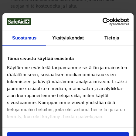
suojaa niitä kosteudelta ja lialta.
Haavanhoitoautomaatti on loistava valinta paikkoihin,
joissa laastareita kuluu paljon.
Suostumus
Yksityiskohdat
Tietoja
Sisältö:
1 x Salvequick haavapyyhe, 40 kpl
1 x Cederroth Soft laastari, 4,5 m
Tämä sivusto käyttää evästeitä
1 x Salvequick kangaslaastari, 40 kpl
1 x Salvequick muovilaastari, 45 kpl
Käytämme evästeitä tarjoamamme sisällön ja mainosten
1 x Salvequick iso kangaslaastari, 21 kpl
räätälöimiseen, sosiaalisen median ominaisuuksien
1 x automaatin avain
tukemiseen ja kävijämäärämme analysoimiseen. Lisäksi
jaamme sosiaalisen median, mainosalan ja analytiikka-
Koko: L 31 x K 16 x S 20 cm
alan kumppaneillemme tietoja siitä, miten käytät
sivustoamme. Kumppanimme voivat yhdistää näitä
Sisältää CE-hyväksyttyjä lääkinnällisiä laitteita.
tietoja muihin tietoihin, joita olet antanut heille tai joita on
Valmistaja: Orkla Wound Care AB
kerätty, kun olet käyttänyt heidän palvelujaan.