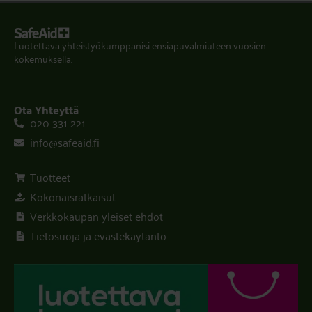
Luotettava yhteistyökumppanisi ensiapuvalmiuteen vuosien
kokemuksella.
Ota Yhteyttä
020 331 221
info@safeaid.fi
Tuotteet
Kokonaisratkaisut
Verkkokaupan yleiset ehdot
Tietosuoja ja evästekäytäntö