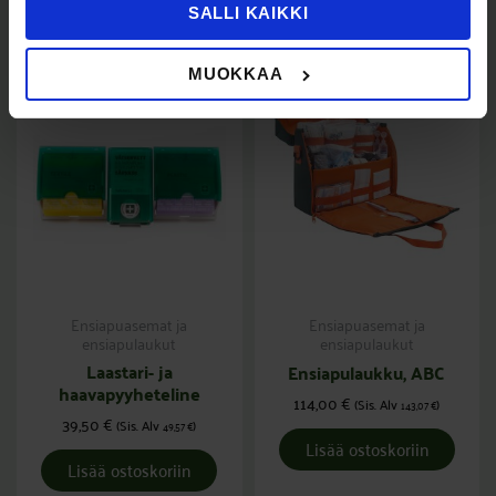
Tutustu myös
SALLI KAIKKI
MUOKKAA
Ensiapuasemat ja
Ensiapuasemat ja
ensiapulaukut
ensiapulaukut
Laastari- ja
Ensiapulaukku, ABC
haavapyyheteline
114,00
€
(Sis. Alv
)
143,07
€
39,50
€
(Sis. Alv
)
49,57
€
Lisää ostoskoriin
Lisää ostoskoriin