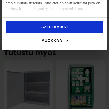
SFS-standardin 5737 mukainen ensiapulaukku.
tietoja muihin tietoihin, joita olet antanut heille tai joita on
kerätty, kun olet käyttänyt heidän palvelujaan.
SPR ensiapulaukku sisältää lääkinnällisiä laitteita.
Valmistaja:Firstar Healthcare Company Limited
SALLI KAIKKI
(Guangzhou)
MUOKKAA
Tutustu myös