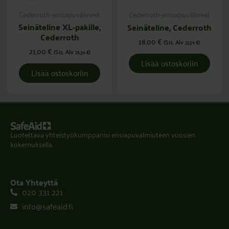
Cederroth-ensiapuvälineet
Cederroth-ensiapuvälineet
Seinäteline XL-pakille,
Seinäteline, Cederroth
Cederroth
18,00
€
(Sis. Alv
)
22,59
€
21,00
€
(Sis. Alv
)
26,36
€
Lisää ostoskoriin
Lisää ostoskoriin
Luotettava yhteistyökumppanisi ensiapuvalmiuteen vuosien
kokemuksella.
Ota Yhteyttä
020 331 221
info@safeaid.fi