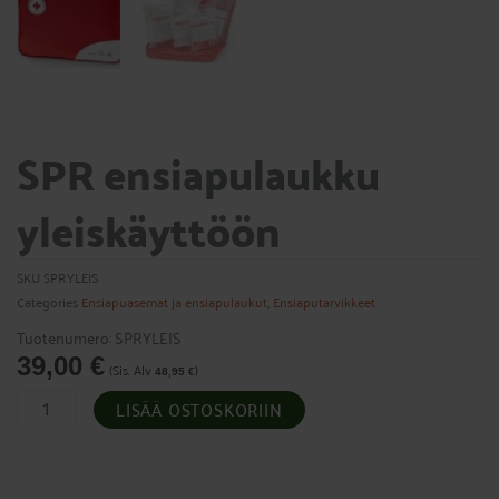
SPR ensiapulaukku
yleiskäyttöön
SKU
SPRYLEIS
Categories
Ensiapuasemat ja ensiapulaukut
,
Ensiaputarvikkeet
Tuotenumero: SPRYLEIS
39,00
€
(Sis. Alv
)
48,95
€
SPR
LISÄÄ OSTOSKORIIN
ensiapulaukku
yleiskäyttöön
määrä