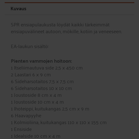
Kuvaus
SPR ensiapulaukusta löydät kaikki tärkeimmät
ensiapuvälineet autoon, mökille, kotiin ja veneeseen.
EA-laukun sisältö:
Pienten vammojen hoitoon:
1 Itseliimautuva side 2,5 x 450 cm
2 Laastari 6 x 9 cm
6 Sideharsotaitos 7,5 x 7,5 cm
6 Sideharsotaitos 10 x 10 cm
1 Joustoside 8 cm x 4 m
1 Joustoside 10 cm x 4 m
1 Ihoteippi, kuitukangas 2,5 cm x 9 m
6 Haavapyyhe
1 Kolmioliina, kuitukangas 110 x 110 x 155 cm
1 Ensiside
1 Idealside 10 cm x 4 m