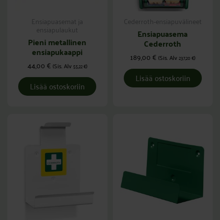
Ensiapuasemat ja
Cederroth-ensiapuvälineet
ensiapulaukut
Ensiapuasema
Pieni metallinen
Cederroth
ensiapukaappi
189,00
€
(Sis. Alv
)
237,20
€
44,00
€
(Sis. Alv
)
55,22
€
Lisää ostoskoriin
Lisää ostoskoriin