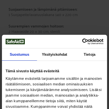
Suojaamiseen ja lämpimänä pitämiseen:
1 Suojapeite/avaruuslakana 140 x 220 cm
Suurempien vammojen hoitoon:
2 Haavaside 20 x 30 cm, steriili
1 Kolmioliina, kuitukangas 110 x 110 x 155 cm
1 Ensiside
6 Sideharsotaitos 10 x 10 cm, steriili (2 kpl/pss)
3 Joustoside 10 cm x 4 m
Suostumus
Yksityiskohdat
Tietoja
1 Ihoteippi, kuitukangas 2,5 cm x 9 m
Välineet auttajalle:
Tämä sivusto käyttää evästeitä
1 Elvytyssuoja pussissa
Käytämme evästeitä tarjoamamme sisällön ja mainosten
2 Suojakäsineet (paria)
räätälöimiseen, sosiaalisen median ominaisuuksien
1 Turvaleikkuri
tukemiseen ja kävijämäärämme analysoimiseen. Lisäksi
1 Korvaushakemus
1 Kynä
jaamme sosiaalisen median, mainosalan ja analytiikka-
1 Hätäensiapuohjeet
alan kumppaneillemme tietoja siitä, miten käytät
sivustoamme. Kumppanimme voivat yhdistää näitä