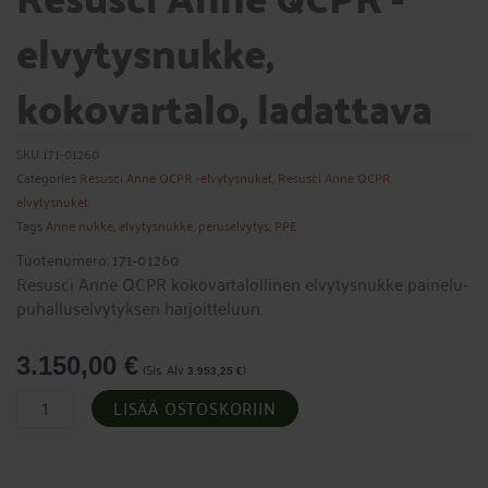
elvytysnukke,
kokovartalo, ladattava
SKU
171-01260
Categories
Resusci Anne QCPR -elvytysnuket
,
Resusci Anne QCPR
elvytysnuket
Tags
Anne nukke
,
elvytysnukke
,
peruselvytys
,
PPE
Tuotenumero: 171-01260
Resusci Anne QCPR kokovartalollinen elvytysnukke painelu-
puhalluselvytyksen harjoitteluun.
3.150,00
€
(Sis. Alv
)
3.953,25
€
Resusci
LISÄÄ OSTOSKORIIN
Anne
QCPR
-