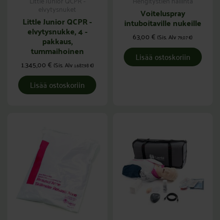
Little Junior QCPR -
Hengitystien hallinta
elvytysnuket
Voiteluspray
Little Junior QCPR -
intuboitaville nukeille
elvytysnukke, 4 -
63,00
€
(Sis. Alv
)
79,07
€
pakkaus,
tummaihoinen
Lisää ostoskoriin
1.345,00
€
(Sis. Alv
)
1.687,98
€
Lisää ostoskoriin