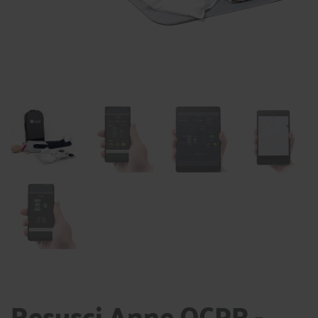
Resusci Anne QCPR -