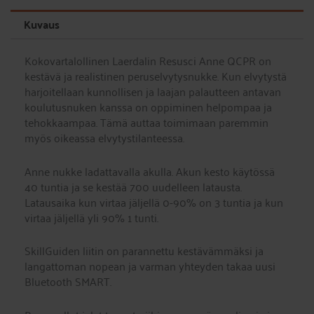
elvytysnukke,
kokovartalo,
Kuvaus
ladattava
määrä
Kokovartalollinen Laerdalin Resusci Anne QCPR on
kestävä ja realistinen peruselvytysnukke. Kun elvytystä
harjoitellaan kunnollisen ja laajan palautteen antavan
koulutusnuken kanssa on oppiminen helpompaa ja
tehokkaampaa. Tämä auttaa toimimaan paremmin
myös oikeassa elvytystilanteessa.
Anne nukke ladattavalla akulla. Akun kesto käytössä
40 tuntia ja se kestää 700 uudelleen latausta.
Latausaika kun virtaa jäljellä 0-90% on 3 tuntia ja kun
virtaa jäljellä yli 90% 1 tunti.
SkillGuiden liitin on parannettu kestävämmäksi ja
langattoman nopean ja varman yhteyden takaa uusi
Bluetooth SMART.