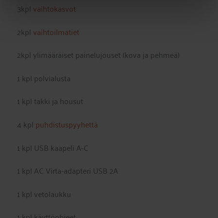
3kpl
vaihtokasvot
2kpl
vaihtoilmatiet
2kpl ylimääräiset painelujouset (kova ja pehmeä)
1 kpl polvialusta
1 kpl takki ja housut
4 kpl
puhdistuspyyhettä
1 kpl USB kaapeli A-C
1 kpl AC Virta-adapteri USB 2A
1 kpl vetolaukku
1 kpl käyttöohjeet