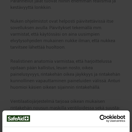
Parannellut jalat tuovat niihin enemmän realismia ja
kestävyyttä lonkkiin.
Nuken ohjelmistot ovat helposti päivitettävissä itse
sovelluksen avulla. Päivitykset tekemällä mm.
varmistat, että käytössäsi on aina uusimpien
elvytysohjeiden mukainen nukke ilman, että nukkea
tarvitsee lähettää huoltoon.
Realistinen anatomia varmistaa, että harjoittelussa
opitaan pään kallistus, leuan nosto, oikea
painelusyvyys, rintakehän oikea jäykkyys ja rintakehän
kunnollinen vapauttaminen paineluiden välissä. Anturi
huomioi käsien oikean sijainnin rintakehällä.
Ventilaatiojärjestelmä tarjoaa oikean mukaisen
rintakehän nousun maskilla ventiloidessa sekä suusta-
suuhun puhaltaessa.
Langaton Bluetooth SMART -yhteys SimPad PLUS