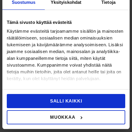
SkillReporteriin sekä
veloituksettomaan QCPR -App -
Suostumus
Yksityiskohdat
Tietoja
sovellukseen älypuhelimeen tai tablettiin.
Langallinen yhteys
SkillGuideen
Tämä sivusto käyttää evästeitä
Voit simuloida erilaisia potilaita vaihtamalla mukana
Käytämme evästeitä tarjoamamme sisällön ja mainosten
tulevia painelujousia. Jäykin jousi vastaa potilasta, joka
räätälöimiseen, sosiaalisen median ominaisuuksien
vaatii 60kg voimaa optimaalisen syvyyden
tukemiseen ja kävijämäärämme analysoimiseen. Lisäksi
saavuttamiseksi ja löysin jousi henkilöä, joka vaatii
jaamme sosiaalisen median, mainosalan ja analytiikka-
30kg voimaa. Nukkeen on valmiiksi asetettu jousi, joka
alan kumppaneillemme tietoja siitä, miten käytät
simuloi 45kg voimaa tarvitsevaa henkilöä.
sivustoamme. Kumppanimme voivat yhdistää näitä
tietoja muihin tietoihin, joita olet antanut heille tai joita on
Voidaan käyttää
ShockLinkin
ja oikean defibrillaattorin
kerätty, kun olet käyttänyt heidän palvelujaan.
kanssa harjoitellessa sekä erilaisten
harjoitusdefibrillaattoreiden kanssa.
Sisältö:
SALLI KAIKKI
1 kpl Resusci Anne QCPR kokovartalollinen
MUOKKAA
elvytysnukke