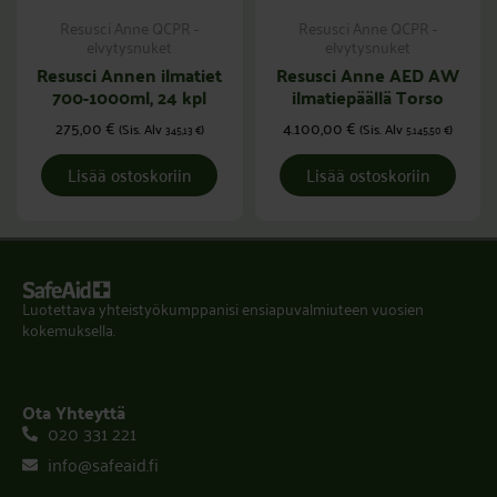
Resusci Anne QCPR -
Resusci Anne QCPR -
elvytysnuket
elvytysnuket
Resusci Annen ilmatiet
Resusci Anne AED AW
700-1000ml, 24 kpl
ilmatiepäällä Torso
275,00
€
4.100,00
€
(Sis. Alv
)
(Sis. Alv
)
345,13
€
5.145,50
€
Lisää ostoskoriin
Lisää ostoskoriin
Luotettava yhteistyökumppanisi ensiapuvalmiuteen vuosien
kokemuksella.
Ota Yhteyttä
020 331 221
info@safeaid.fi