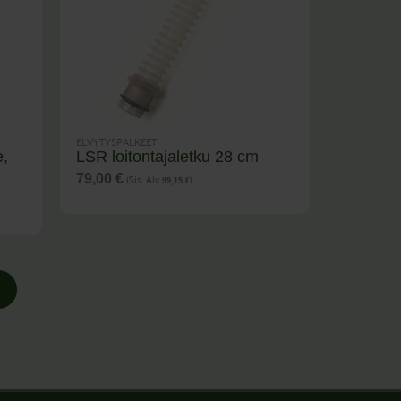
ELVYTYSPALKEET
e,
LSR loitontajaletku 28 cm
(Sis. Alv
)
79,00
€
99,15
€