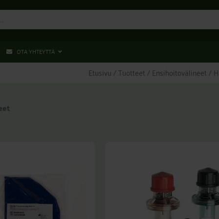
OTA YHTEYTTÄ
Etusivu
/
Tuotteet
/
Ensihoitovälineet
/
H
eet