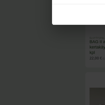
ELVYTYSPAL
BAG II a
kertakäy
kpl
(S
22,00
€