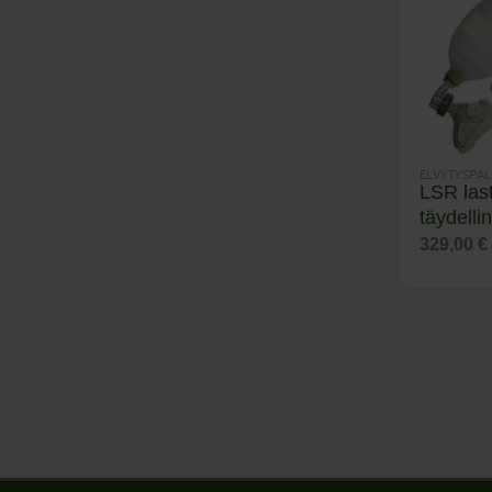
ELVYTYSPAL
LSR last
täydelli
329,00
€