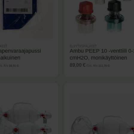
KEET
ELVYTYSPALKEET
penvaraajapussi
Ambu PEEP 10 -venttiili 0
 aikuinen
cmH2O, monikäyttöinen
is. Alv
)
(Sis. Alv
)
89,00
€
34,51
€
111,70
€