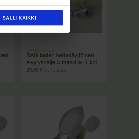
SALLI KAIKKI
ELVYTYSPALKEET
inen
BAG lasten kertakäyttöinen
elvytyspalje 3-maskilla, 1 kpl
(Sis. Alv
)
25,00
€
31,38
€