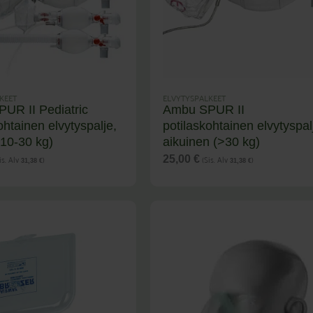
KEET
ELVYTYSPALKEET
UR II Pediatric
Ambu SPUR II
ohtainen elvytyspalje,
potilaskohtainen elvytyspal
 (10-30 kg)
aikuinen (>30 kg)
is. Alv
)
(Sis. Alv
)
25,00
€
31,38
€
31,38
€