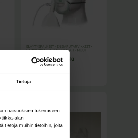
ELVYTYSPALKEET
•
ENSIAPUTARVIKKEET
•
HAPPIVIIKSET JA HAPPIMASKIT
•
MUUT
ENSIAPUTARVIKKEET
ten
EcoLite happimaski
varaajapussilla
(Sis. Alv
)
3,90
€
4,89
€
Tietoja
 ominaisuuksien tukemiseen
tiikka-alan
ietoja muihin tietoihin, joita