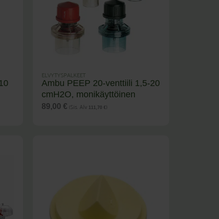
ELVYTYSPALKEET
-10
Ambu PEEP 20-venttiili 1,5-20
cmH2O, monikäyttöinen
(Sis. Alv
)
89,00
€
111,70
€