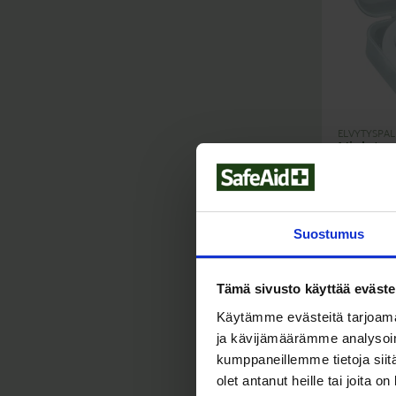
ELVYTYSPAL
Nielutuu
000-5
(S
19,00
€
Suostumus
Tämä sivusto käyttää eväste
Käytämme evästeitä tarjoama
ja kävijämäärämme analysoim
kumppaneillemme tietoja siitä
olet antanut heille tai joita o