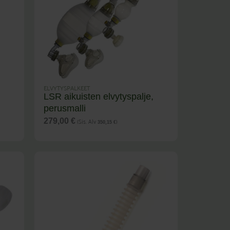
ELVYTYSPALKEET
LSR aikuisten elvytyspalje,
perusmalli
(Sis. Alv
)
279,00
€
350,15
€