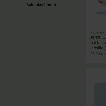
Sairaalavälineet
ELVYTYSPAL
Ambu SP
potilask
lapsille
(S
25,00
€