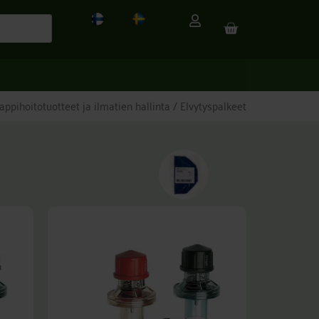
CART
appihoitotuotteet ja ilmatien hallinta
/ Elvytyspalkeet