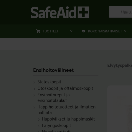
Siirry
Products
sisältöön
search
TUOTTEET
KOKONAISRATKAISUT
Elvytyspalk
Ensihoitovälineet
Stetoskoopit
Otoskoopit ja oftalmoskoopit
Ensihoitoreput ja
ensihoitolaukut
Happihoitotuotteet ja ilmatien
hallinta
Happiviikset ja happimaskit
Laryngoskoopit
Nebulisaattorit