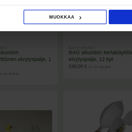
MUOKKAA
KEET
ELVYTYSPALKEET
ikuisten
BAG aikuisten kertakäyttö
ttöinen elvytyspalje, 1
elvytyspalje, 12 kpl
(Sis. Alv
)
248,00
€
311,24
€
is. Alv
)
27,61
€