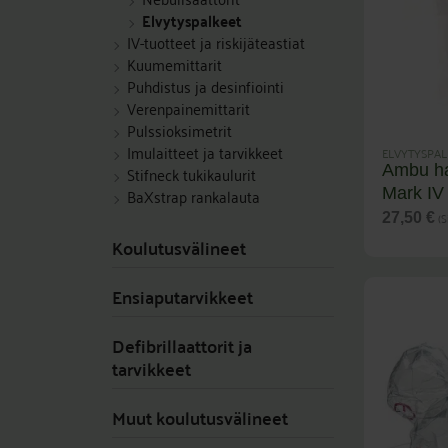
Elvytyspalkeet
IV-tuotteet ja riskijäteastiat
Kuumemittarit
Puhdistus ja desinfiointi
Verenpainemittarit
Pulssioksimetrit
Imulaitteet ja tarvikkeet
ELVYTYSPAL
Ambu ha
Stifneck tukikaulurit
BaXstrap rankalauta
Mark IV
(S
27,50
€
Koulutusvälineet
Ensiaputarvikkeet
Defibrillaattorit ja
tarvikkeet
Muut koulutusvälineet