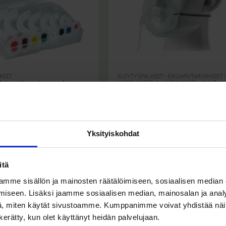
KEET
ELVYTYSPALKEET
•
ENSIAPUTARVIKKEET
•
HAPPIVIIKSET JA HAPPIMASKIT
•
MUUT
bisetti rasiassa koot
ENSIAPUTARVIKKEET
EcoLite happimaski aikuis
letkulla
is. Alv
)
23,85
€
(Sis. Alv
)
2,80
€
3,51
€
Yksityiskohdat
itä
mme sisällön ja mainosten räätälöimiseen, sosiaalisen median
iseen. Lisäksi jaamme sosiaalisen median, mainosalan ja analy
, miten käytät sivustoamme. Kumppanimme voivat yhdistää näitä t
n kerätty, kun olet käyttänyt heidän palvelujaan.