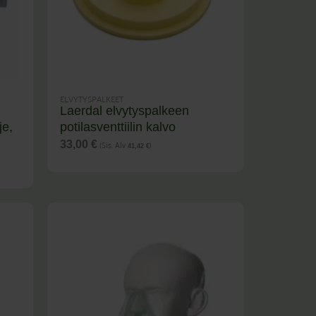
ELVYTYSPALKEET
Laerdal elvytyspalkeen
je,
potilasventtiilin kalvo
(Sis. Alv
)
33,00
€
41,42
€