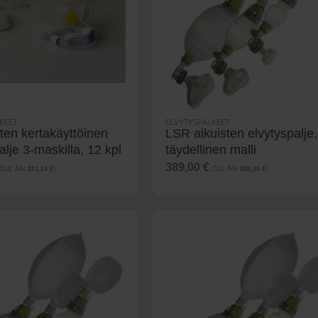
KEET
ELVYTYSPALKEET
ten kertakäyttöinen
LSR aikuisten elvytyspalje,
alje 3-maskilla, 12 kpl
täydellinen malli
(Sis. Alv
)
(Sis. Alv
)
389,00
€
311,24
€
488,20
€