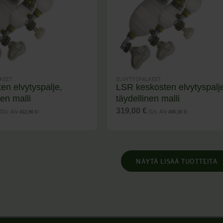
KEET
ELVYTYSPALKEET
en elvytyspalje,
LSR keskosten elvytyspalj
nen malli
täydellinen malli
(Sis. Alv
)
(Sis. Alv
)
319,00
€
412,90
€
400,35
€
NÄYTÄ LISÄÄ TUOTTEITA