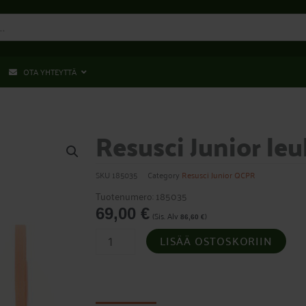
OTA YHTEYTTÄ
Resusci Junior leu
SKU
185035
Category
Resusci Junior QCPR
Tuotenumero: 185035
69,00
€
(Sis. Alv
)
86,60
€
Resusci
LISÄÄ OSTOSKORIIN
Junior
leuka
määrä