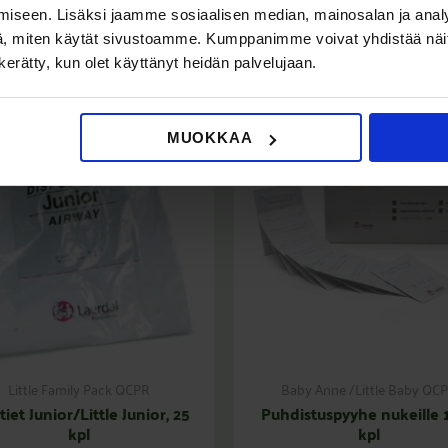
iseen. Lisäksi jaamme sosiaalisen median, mainosalan ja analy
, miten käytät sivustoamme. Kumppanimme voivat yhdistää näitä t
n kerätty, kun olet käyttänyt heidän palvelujaan.
MUOKKAA
Little Family Pack QCPR
Baby Anne /Little Baby QC
tiet Junior/Little Junior, 25
Puhdistuspyyhe nukeille 
kpl
kpl