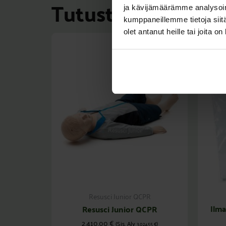
Tutustu myös
ja kävijämäärämme analysoim
kumppaneillemme tietoja siitä
olet antanut heille tai joita o
Resusci Junior QCPR
Ilma
Resusci Junior QCPR
2.410,00
€
(Sis. Alv
)
3.024,55
€