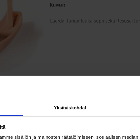
Kuvaus
Laerdal Junior leuka sopii sekä Resusci Ju
Yksityiskohdat
itä
mme sisällön ja mainosten räätälöimiseen, sosiaalisen median