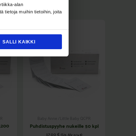
tiikka-alan
ietoja muihin tietoihin, joita
SALLI KAIKKI
PR
Baby Anne /Little Baby QCPR
1200
Puhdistuspyyhe nukeille 50 kpl
17,00
€
(Sis. Alv
)
21,34
€