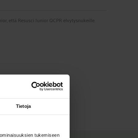
nior, että Resusci Junior QCPR elvytysnukeille.
Tietoja
 ominaisuuksien tukemiseen