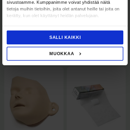
sivustoamme. Kumppanimme voivat yhdistää näitä
tietoja muihin tietoihin, joita olet antanut heille tai joita on
Resusci Junior QCPR
Little Junior QCPR -
kerätty, kun olet käyttänyt heidän palvelujaan.
elvytysnuket
Resusci Junior leuka
Ilmatiet Junior/Little
69,00
€
(Sis. Alv
)
86,60
€
Junior, 100 kpl
475,00
€
SALLI KAIKKI
(Sis. Alv
)
Lisää ostoskoriin
596,13
€
Lisää ostoskoriin
MUOKKAA