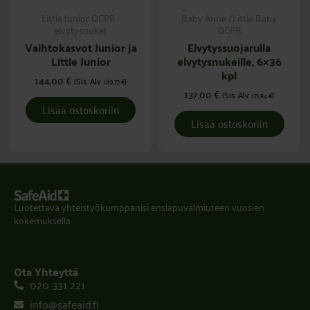
Little Junior QCPR -
Baby Anne /Little Baby
elvytysnuket
QCPR
Vaihtokasvot Junior ja
Elvytyssuojarulla
Little Junior
elvytysnukeille, 6×36
kpl
144,00
€
(Sis. Alv
)
180,72
€
137,00
€
(Sis. Alv
)
171,94
€
Lisää ostoskoriin
Lisää ostoskoriin
Luotettava yhteistyökumppanisi ensiapuvalmiuteen vuosien
kokemuksella.
Ota Yhteyttä
020 331 221
info@safeaid.fi