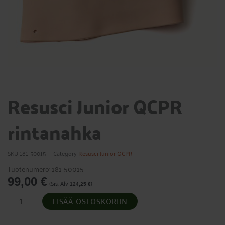
Resusci Junior QCPR
rintanahka
SKU
181-50015
Category
Resusci Junior QCPR
Tuotenumero: 181-50015
99,00
€
(Sis. Alv
)
124,25
€
Resusci
LISÄÄ OSTOSKORIIN
Junior
QCPR