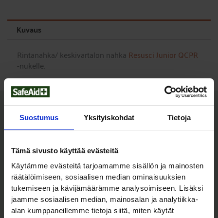
rintanahka
määrä
Kuvaus
Rintanahka/ keskivartalon nahka
Resusci Junior QCPR
-nukelle.
Tutustu myös
Suostumus
Yksityiskohdat
Tietoja
Tämä sivusto käyttää evästeitä
Käytämme evästeitä tarjoamamme sisällön ja mainosten
räätälöimiseen, sosiaalisen median ominaisuuksien
tukemiseen ja kävijämäärämme analysoimiseen. Lisäksi
jaamme sosiaalisen median, mainosalan ja analytiikka-
alan kumppaneillemme tietoja siitä, miten käytät