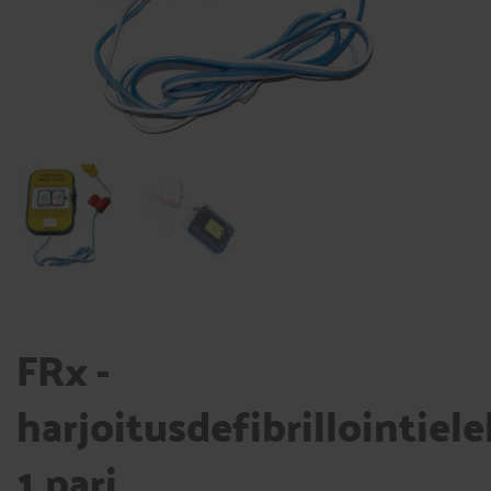
FRx -
harjoitusdefibrillointiele
1 pari