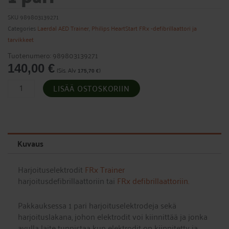
SKU
989803139271
Categories
Laerdal AED Trainer
,
Philips HeartStart FRx -defibrillaattori ja
tarvikkeet
Tuotenumero: 989803139271
140,00
€
(Sis. Alv
)
175,70
€
FRx
LISÄÄ OSTOSKORIIN
-
harjoitusdefibrillointielektrodit,
1
pari
määrä
Kuvaus
Harjoituselektrodit
FRx Trainer
harjoitusdefibrillaattoriin tai
FRx defibrillaattoriin.
Pakkauksessa 1 pari harjoituselektrodeja sekä
harjoituslakana, johon elektrodit voi kiinnittää ja jonka
avulla laite tunnistaa kun elektrodit on kiinnitetty ja