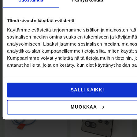
Philips HeartStart FRx -
Philips HeartStart FRx -
defibrillaattori ja tarvikkeet
defibrillaattori ja tarvikkeet
Aivia In seinäkaappi
HeartStart FRx vesitiivis
Tämä sivusto käyttää evästeitä
defibrillaattorille (ääni-
kantolaukku
ja valohälytyksellä)
Käytämme evästeitä tarjoamamme sisällön ja mainosten räät
377,00
€
(Sis. Alv
)
473,14
€
sosiaalisen median ominaisuuksien tukemiseen ja kävijäm
199,00
€
(Sis. Alv
)
249,75
€
analysoimiseen. Lisäksi jaamme sosiaalisen median, mainos
Lisää ostoskoriin
Lisää ostoskoriin
analytiikka-alan kumppaneillemme tietoja siitä, miten käytä
Kumppanimme voivat yhdistää näitä tietoja muihin tietoihin, jo
antanut heille tai joita on kerätty, kun olet käyttänyt heidän p
SALLI KAIKKI
MUOKKAA