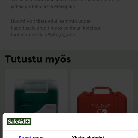
jatkaa protokollassa eteenpäin.
Huom! Voit tilata edullisemmin uudet
harjoituselektrodit myös vanhaan koteloon
tuotenumerolla 989803139291.
Tutustu myös
Suostumus
Yksityiskohdat