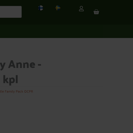
CART
y Anne -
 kpl
ttle Family Pack QCPR