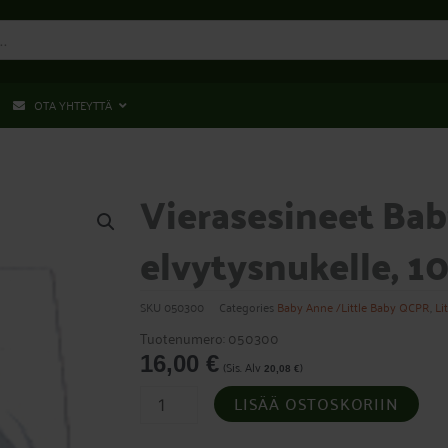
OTA YHTEYTTÄ
Vierasesineet Bab
elvytysnukelle, 10
SKU
050300
Categories
Baby Anne /Little Baby QCPR
,
Li
Tuotenumero: 050300
16,00
€
(Sis. Alv
)
20,08
€
Vierasesineet
LISÄÄ OSTOSKORIIN
Baby
Anne