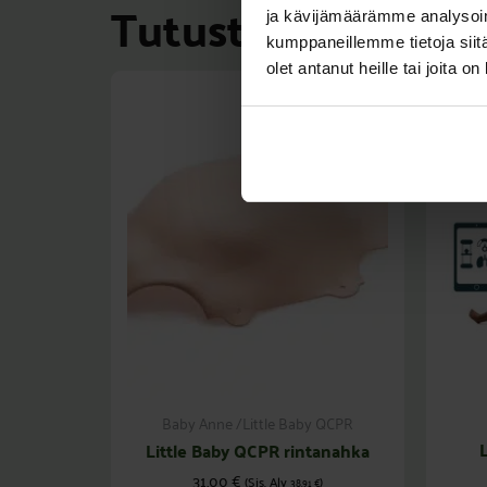
Tutustu myös
ja kävijämäärämme analysoim
kumppaneillemme tietoja siitä
olet antanut heille tai joita o
Baby Anne /Little Baby QCPR
Little Baby QCPR rintanahka
31,00
€
(Sis. Alv
)
38,91
€