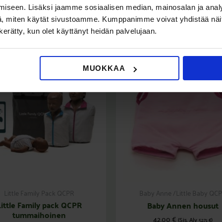
iseen. Lisäksi jaamme sosiaalisen median, mainosalan ja analy
, miten käytät sivustoamme. Kumppanimme voivat yhdistää näitä t
n kerätty, kun olet käyttänyt heidän palvelujaan.
MUOKKAA
Little Family Pack QCPR
Baby Anne /Little Baby QC
Little Family pack QCPR
Baby Annen housut
tummaihoinen
42,00
€
(Sis. Alv
)
52,71
€