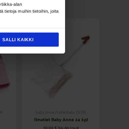
tiikka-alan
ietoja muihin tietoihin, joita
SALLI KAIKKI
PR
Baby Anne /Little Baby QCPR
Ilmatiet Baby Anne 24 kpl
30,00
€
(Sis. Alv
)
37,65
€