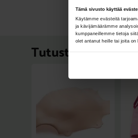
Tämä sivusto käyttää eväste
Käytämme evästeitä tarjoama
ja kävijämäärämme analysoim
kumppaneillemme tietoja siitä
olet antanut heille tai joita o
Tutustu myös