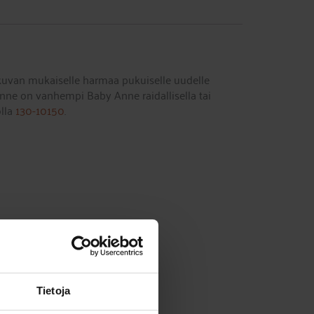
kuvan mukaiselle harmaa pukuiselle uudelle
änne on vanhempi Baby Anne raidallisella tai
olla
130-10150
.
Tietoja