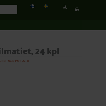
CART
lmatiet, 24 kpl
Little Family Pack QCPR