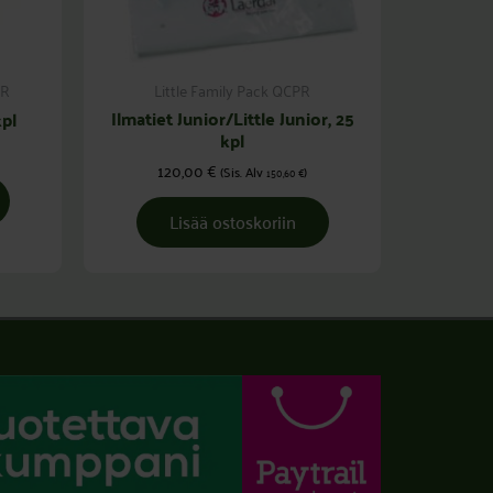
PR
Little Family Pack QCPR
Ilmatiet Junior/Little Junior, 25
pl
kpl
120,00
€
(Sis. Alv
)
150,60
€
Lisää ostoskoriin