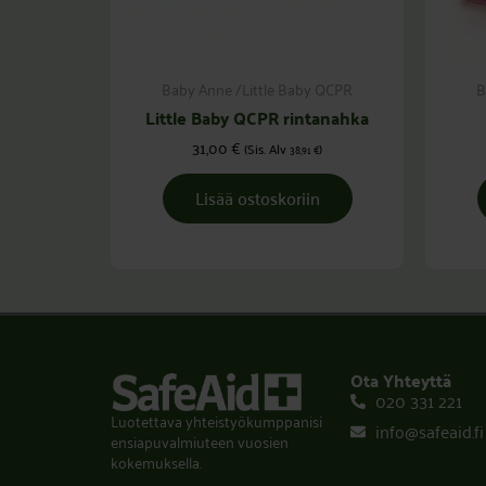
Baby Anne /Little Baby QCPR
B
Little Baby QCPR rintanahka
31,00
€
(Sis. Alv
)
38,91
€
Lisää ostoskoriin
Ota Yhteyttä
020 331 221
Luotettava yhteistyökumppanisi
info@safeaid.fi
ensiapuvalmiuteen vuosien
kokemuksella.