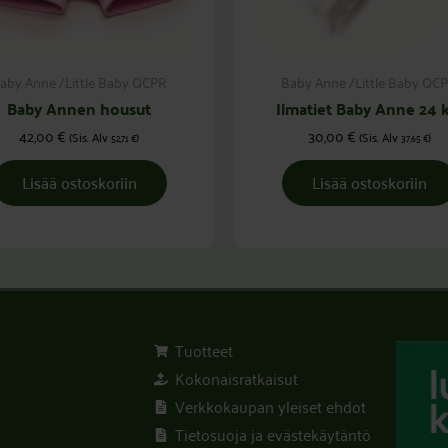
aby Anne /Little Baby QCPR
Baby Anne /Little Baby QC
Baby Annen housut
Ilmatiet Baby Anne 24 k
42,00
€
30,00
€
(Sis. Alv
)
(Sis. Alv
)
52,71
€
37,65
€
Lisää ostoskoriin
Lisää ostoskoriin
Tuotteet
Kokonaisratkaisut
Verkkokaupan yleiset ehdot
Tietosuoja ja evästekäytäntö