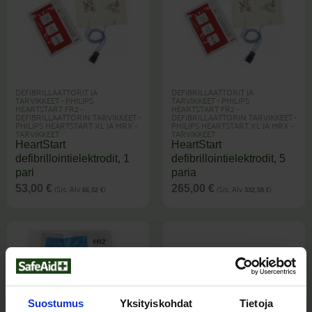
DEFIBRILLAATTORIT JA
DEFIBRILLAATTORIT JA
TARVIKKEET
•
PHILIPS
TARVIKKEET
•
PHILIPS
HEARTSTART FR2 -
HEARTSTART FR2 -
DEFIBRILLAATTORIN TARVIKKEET
•
DEFIBRILLAATTORIN TARVIKKEET
•
PHILIPS HEARTSTART XL JA MRX -
PHILIPS HEARTSTART XL JA MRX -
TARVIKKEET
TARVIKKEET
HeartStart
HeartStart
defibrillointielektrodit, 1
defibrillointielektrodit, 5
pari
paria
(Sis. Alv
)
(Sis. Alv
)
53,00
€
265,00
€
66,52
€
332,58
€
Suostumus
Yksityiskohdat
Tietoja