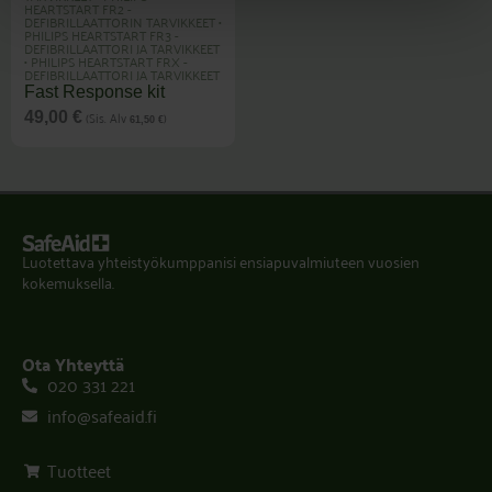
HEARTSTART FR2 -
DEFIBRILLAATTORIN TARVIKKEET
•
PHILIPS HEARTSTART FR3 -
DEFIBRILLAATTORI JA TARVIKKEET
•
PHILIPS HEARTSTART FRX -
DEFIBRILLAATTORI JA TARVIKKEET
Fast Response kit
(Sis. Alv
)
49,00
€
61,50
€
Luotettava yhteistyökumppanisi ensiapuvalmiuteen vuosien
kokemuksella.
Ota Yhteyttä
020 331 221
info@safeaid.fi
Tuotteet