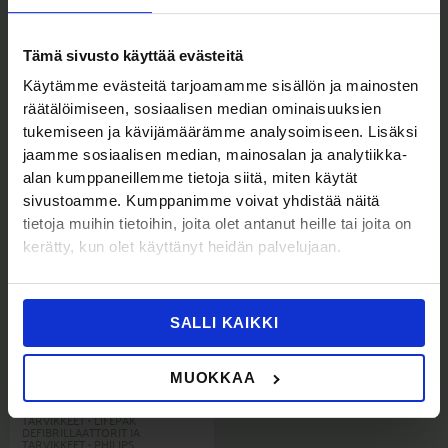
Tämä sivusto käyttää evästeitä
DEFIBRILLAATTORIT JA
DEFIBRILLAATTORIT JA
TARVIKKEET
•
PHILIPS
TARVIKKEET
•
PHILIPS
Käytämme evästeitä tarjoamamme sisällön ja mainosten
HEARTSTART FR2 -
HEARTSTART FR2 -
DEFIBRILLAATTORIN TARVIKKEET
DEFIBRILLAATTORIN TARVIKKEET
räätälöimiseen, sosiaalisen median ominaisuuksien
HeartStart FR2 lasten
HeartStart FR2 paristo
tukemiseen ja kävijämäärämme analysoimiseen. Lisäksi
elektrodit, 1 pari
(Sis. Alv
)
295,00
€
370,23
€
jaamme sosiaalisen median, mainosalan ja analytiikka-
(Sis. Alv
)
144,00
€
180,72
€
alan kumppaneillemme tietoja siitä, miten käytät
sivustoamme. Kumppanimme voivat yhdistää näitä
tietoja muihin tietoihin, joita olet antanut heille tai joita on
kerätty, kun olet käyttänyt heidän palvelujaan.
SALLI KAIKKI
MUOKKAA
DEFIBRILLAATTORIT JA
TARVIKKEET
•
LIFEPAK
DEFIBRILLAATTORIT JA
TARVIKKEET
•
PHILIPS