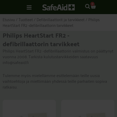
Siirry
CART
0
sisältöön
Etusivu
/
Tuotteet
/
Defibrillaattorit ja tarvikkeet
/ Philips
HeartStart FR2 -defibrillaattorin tarvikkeet
Philips HeartStart FR2 -
defibrillaattorin tarvikkeet
Philips HeartStart FR2 -defibrillaattorin valmistus on päättynyt
vuonna 2008. Tarkista kulutustarvikkeiden saatavuus
info@safeaid.fi
Tulemme myös mielellämme esittelemään teille uusia
vaihtoehtoja ja miettimään yhdessä teille parhaiten sopiva
ratkaisu.