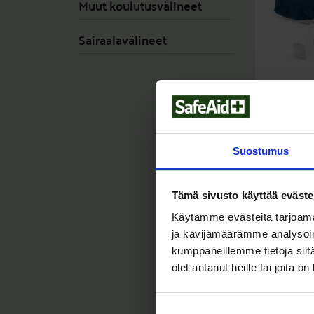
Muut koulutusvälineet
Sairaalavälineet
RESUSCI AN
RESUSCI AN
Resusc
ilmatiep
Suostumus
3.410,0
Tämä sivusto käyttää eväste
Käytämme evästeitä tarjoama
ja kävijämäärämme analysoim
kumppaneillemme tietoja siitä
olet antanut heille tai joita o