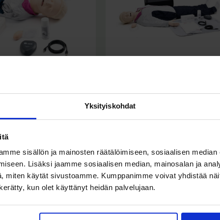
NE QCPR -ELVYTYSNUKET
•
RESUSCI ANNE QCPR -ELVYTYSNUKET
•
NE QCPR ELVYTYSNUKET
RESUSCI ANNE QCPR ELVYTYSNUKET
i Anne QCPR AW
Resusci Anne QCPR AW
äällä Torso
ilmatiepäällä, kokovartalo
Yksityiskohdat
(Sis. Alv
)
(Sis. Alv
)
0
€
4.190,00
€
4.279,55
€
5.258,45
€
itä
mme sisällön ja mainosten räätälöimiseen, sosiaalisen median
iseen. Lisäksi jaamme sosiaalisen median, mainosalan ja analy
, miten käytät sivustoamme. Kumppanimme voivat yhdistää näitä t
n kerätty, kun olet käyttänyt heidän palvelujaan.