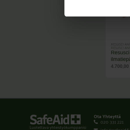
RESUSCI AN
RESUSCI AN
Resusc
ilmatiep
4.700,0
Ota Yhteyttä
020 331 221
Luotettava yhteistyökumppanisi
info@safeaid.fi