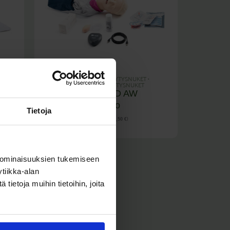
RESUSCI ANNE QCPR -ELVYTYSNUKET
•
RESUSCI ANNE QCPR ELVYTYSNUKET
Resusci Anne AED AW
ilmatiepäällä Torso
Tietoja
(Sis. Alv
)
4.100,00
€
5.145,50
€
 ominaisuuksien tukemiseen
tiikka-alan
ietoja muihin tietoihin, joita