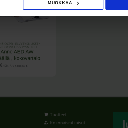
MUOKKAA
NE QCPR -ELVYTYSNUKET
•
NE QCPR ELVYTYSNUKET
i Anne AED AW
äällä , kokovartalo
(Sis. Alv
)
0
€
5.898,50
€
Tuotteet
Kokonaisratkaisut