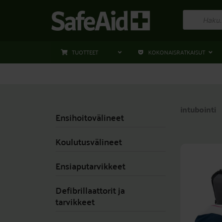
Siirry
Products
sisältöön
search
TUOTTEET
KOKONAISRATKAISUT
intubointi
Ensihoitovälineet
Koulutusvälineet
Ensiaputarvikkeet
Defibrillaattorit ja
tarvikkeet