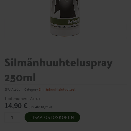
Silmänhuuhteluspray
250ml
SKU
A1101
Category
Silmänhuuhtelutuotteet
Tuotenumero: A1101
14,90
€
(Sis. Alv
)
18,70
€
Silmänhuuhteluspray
LISÄÄ OSTOSKORIIN
250ml
määrä