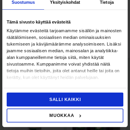
Suostumus
Yksityiskohdat
Tietoja
CE merkitty lääkinnällinen laite. Valmistaja Aurena
Laboratories AB.
Tämä sivusto käyttää evästeitä
Hakusanat: silmähuuhde, silmänhuuhtelupullo
Käytämme evästeitä tarjoamamme sisällön ja mainosten
räätälöimiseen, sosiaalisen median ominaisuuksien
tukemiseen ja kävijämäärämme analysoimiseen. Lisäksi
jaamme sosiaalisen median, mainosalan ja analytiikka-
alan kumppaneillemme tietoja siitä, miten käytät
Tutustu myös
sivustoamme. Kumppanimme voivat yhdistää näitä
tietoja muihin tietoihin, joita olet antanut heille tai joita on
kerätty, kun olet käyttänyt heidän palvelujaan.
SALLI KAIKKI
MUOKKAA