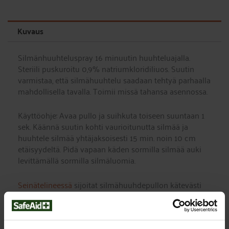
Kuvaus
Silmänhuuhteluspray 16 minuutin huuhteluajalla.
Steriili puskuroitu 0,9% natriumkloridiliuos. Suutin
varmistaa, että silmähuuhtelu saadaan tehtyä parhaalla
mahdollisella tavalla. Toimii missä tahansa asennossa.
Käyttöohje: Avaa pullo ja suihkuta toiseen suuntaan 1
sek. Käännä suutin kohti vaurioitunutta silmää ja
huuhtele silmää yhtäjaksoisesti 15 min. noin 10 cm
etäisyydeltä. Pidä vapaan käden sormilla silmää auki
levittämällä sormilla silmäluomia.
Seinätelineessä
sijoitat silmähuuhdepullon kätevästi
sinne missä silmävamman riski on suurin.
Silmähuuhteluspray sopii myös haavanhuuhteluun.