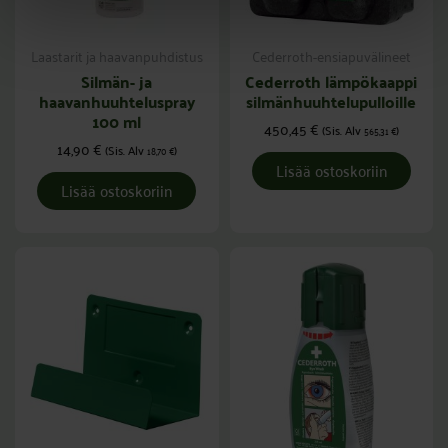
Laastarit ja haavanpuhdistus
Cederroth-ensiapuvälineet
Silmän- ja
Cederroth lämpökaappi
haavanhuuhteluspray
silmänhuuhtelupulloille
100 ml
450,45
€
(Sis. Alv
)
565,31
€
14,90
€
(Sis. Alv
)
18,70
€
Lisää ostoskoriin
Lisää ostoskoriin