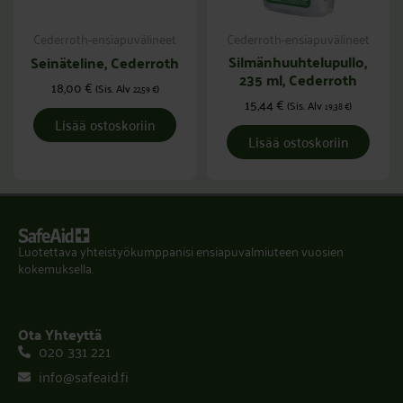
Cederroth-ensiapuvälineet
Cederroth-ensiapuvälineet
Silmänhuuhtelupullo,
Seinäteline, Cederroth
235 ml, Cederroth
18,00
€
(Sis. Alv
)
22,59
€
15,44
€
(Sis. Alv
)
19,38
€
Lisää ostoskoriin
Lisää ostoskoriin
Luotettava yhteistyökumppanisi ensiapuvalmiuteen vuosien
kokemuksella.
Ota Yhteyttä
020 331 221
info@safeaid.fi