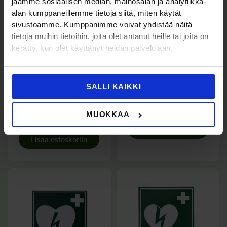
jaamme sosiaalisen median, mainosalan ja analytiikka-
alan kumppaneillemme tietoja siitä, miten käytät
sivustoamme. Kumppanimme voivat yhdistää näitä
tietoja muihin tietoihin, joita olet antanut heille tai joita on
kerätty, kun olet käyttänyt heidän palvelujaan.
Opastekyltit
Opastekyltit
Opastekyltti
Skylt På andra sidan
SALLI KAIKKI
silmänhuuhtelu 20 x 20
dörren 21×5 cm
cm, jälkivalaiseva
14,00
€
(Sis. Alv
)
17,57
€
MUOKKAA
12,00
€
(Sis. Alv
)
15,06
€
Lisää ostoskoriin
Lisää ostoskoriin