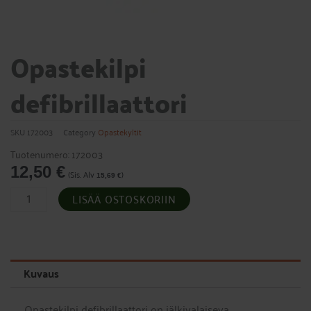
Opastekilpi
defibrillaattori
SKU
172003
Category
Opastekyltit
Tuotenumero: 172003
12,50
€
(Sis. Alv
)
15,69
€
Opastekilpi
LISÄÄ OSTOSKORIIN
defibrillaattori
määrä
Kuvaus
Opastekilpi defibrillaattori on jälkivalaiseva