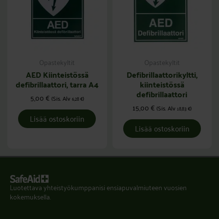
Opastekyltit
Opastekyltit
AED Kiinteistössä
Defibrillaattorikyltti,
defibrillaattori, tarra A4
kiinteistössä
defibrillaattori
5,00
€
(Sis. Alv
)
6,28
€
15,00
€
(Sis. Alv
)
18,83
€
Lisää ostoskoriin
Lisää ostoskoriin
Luotettava yhteistyökumppanisi ensiapuvalmiuteen vuosien
kokemuksella.