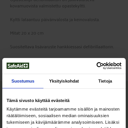
kovamuovista valmistettu opastekyltti.
Kyltti lataantuu päivänvalosta ja keinovalosta.
Mitat: 20 x 20 cm
Suositeltava lisävaruste hankkiessasi defibrillaattorin.
Hakusanat: opastin, opaste, opastinkilpi, kilpi, hohtava,
opastekyltti
Suostumus
Yksityiskohdat
Tietoja
Tutustu myös
Tämä sivusto käyttää evästeitä
Käytämme evästeitä tarjoamamme sisällön ja mainosten
räätälöimiseen, sosiaalisen median ominaisuuksien
tukemiseen ja kävijämäärämme analysoimiseen. Lisäksi