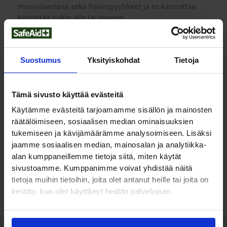
muovilaastaria sekä haavapyyhkeet ja se kannattaa
kiinnittää pakin alle tai viereen.
Sisältö:
Suostumus
Yksityiskohdat
Tietoja
Rasia 1 pieni ensiapuside 2 kpl (A1341)
Rasia 2 iso ensiapuside 2 kpl (A1342)
Rasia 3 hygieniapakkaus 1 kpl (A1343)
Tämä sivusto käyttää evästeitä
Silmänhuuhteluspray 250 ml 1 kpl (A1101)
Palovammaspray 125 ml 1 kpl
Käytämme evästeitä tarjoamamme sisällön ja mainosten
Hemostaattispray 60 ml 1 kpl (A1402)
räätälöimiseen, sosiaalisen median ominaisuuksien
Laastariautomaatti 1 kpl sisältäen
tukemiseen ja kävijämäärämme analysoimiseen. Lisäksi
haavapyyhkeet 30 kpl (A1303), kangaslaastari
jaamme sosiaalisen median, mainosalan ja analytiikka-
40kpl (A1323) ja muovilaastari 40 kpl (A1424)
alan kumppaneillemme tietoja siitä, miten käytät
sivustoamme. Kumppanimme voivat yhdistää näitä
Lisää opastekyltit
ensiapuvälineistä
ja
tietoja muihin tietoihin, joita olet antanut heille tai joita on
silmänhuuhtelusta
jotta välineet löytyvät helposti.
kerätty, kun olet käyttänyt heidän palvelujaan.