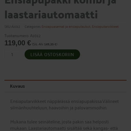
laastariautomaatti
SKU
A1012
Categories
Ensiapuasemat ja ensiapulaukut
,
Ensiaputarvikkeet
Tuotenumero: A1012
119,00
€
(Sis. Alv
)
149,35
€
Ensiapupakki
LISÄÄ OSTOSKORIIN
kombi
ja
laastariautomaatti
määrä
Kuvaus
Ensiaputarvikkeet näppärässä ensiapupakissa.Välineet
silmänhuuhteluun, haavoihin ja palovammoihin.
Mukana tulee seinäteline, josta pakin saa helposti
mukaan. Laastariautomaatti sisältää sekä kangas- että