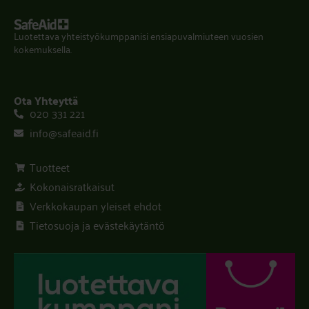
Luotettava yhteistyökumppanisi ensiapuvalmiuteen vuosien
kokemuksella.
Ota Yhteyttä
020 331 221
info@safeaid.fi
Tuotteet
Kokonaisratkaisut
Verkkokaupan yleiset ehdot
Tietosuoja ja evästekäytäntö