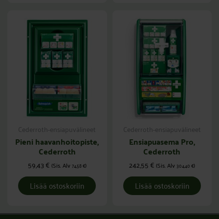
Cederroth-ensiapuvälineet
Cederroth-ensiapuvälineet
Pieni haavanhoitopiste,
Ensiapuasema Pro,
Cederroth
Cederroth
59,43
€
242,55
€
(Sis. Alv
)
(Sis. Alv
)
74,58
€
304,40
€
Lisää ostoskoriin
Lisää ostoskoriin