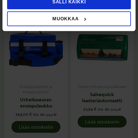
Tutustu myös
SALLI KAIKKI
MUOKKAA
Ensiapuasemat ja
Cederroth-ensiapuvälineet
ensiapulaukut
Salvequick
Urheiluseuran
laastariautomaatti
ensiapulaukku
23,94
€
(Sis. Alv
)
30,04
€
194,00
€
(Sis. Alv
)
243,47
€
Lisää ostoskoriin
Lisää ostoskoriin