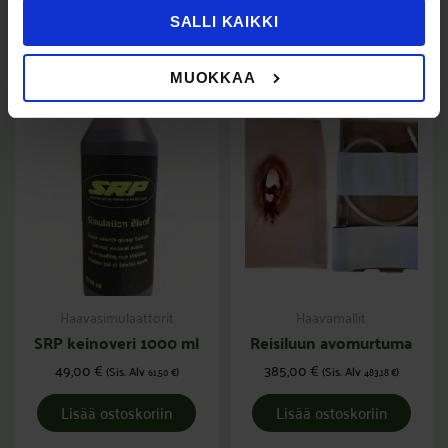
Lisää ostoskoriin
SALLI KAIKKI
MUOKKAA
Haavasimulaattorit
Haavamallit
SRP keinoveri 1000 ml
Reisiluun avomurtuma
49,00
€
385,00
€
(Sis. Alv
)
(Sis. Alv
)
61,50
€
483,18
€
Lisää ostoskoriin
Lisää ostoskoriin