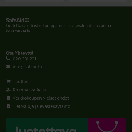
Luotettava yhteistyökumppanisi ensiapuvalmiuteen vuosien
kokemuksella.
Ota Yhteyttä
020 331 221
info@safeaid.fi
Tuotteet
Kokonaisratkaisut
Verkkokaupan yleiset ehdot
Tietosuoja ja evästekäytäntö