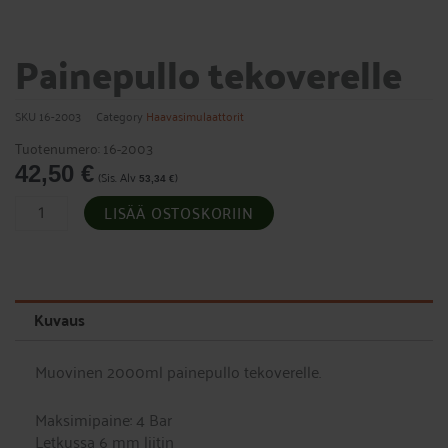
Painepullo tekoverelle
SKU
16-2003
Category
Haavasimulaattorit
Tuotenumero: 16-2003
42,50
€
(Sis. Alv
)
53,34
€
Painepullo
LISÄÄ OSTOSKORIIN
tekoverelle
määrä
Kuvaus
Muovinen 2000ml painepullo tekoverelle.
Maksimipaine: 4 Bar
Letkussa 6 mm liitin