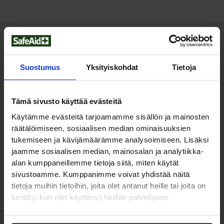
Tutustu myös
Suostumus
Yksityiskohdat
Tietoja
Tämä sivusto käyttää evästeitä
Käytämme evästeitä tarjoamamme sisällön ja mainosten
räätälöimiseen, sosiaalisen median ominaisuuksien
tukemiseen ja kävijämäärämme analysoimiseen. Lisäksi
jaamme sosiaalisen median, mainosalan ja analytiikka-
alan kumppaneillemme tietoja siitä, miten käytät
Haavamallit
Haavasimulaattorit
sivustoamme. Kumppanimme voivat yhdistää näitä
SRP RealScent
Muoviletku 1m
tietoja muihin tietoihin, joita olet antanut heille tai joita on
Traumaveri 1000 ml
kerätty, kun olet käyttänyt heidän palvelujaan.
3,00
€
(Sis. Alv
)
3,77
€
65,00
€
(Sis. Alv
)
81,58
€
Lisää ostoskoriin